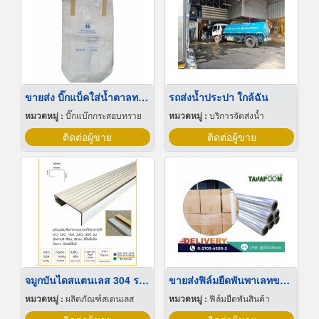
ขายส่ง บิ๊กแบ็คใส่น้ำตาลทราย สมุทรปราการ
รถส่งน้ำประปา ใกล้ฉัน
หมวดหมู่ :
บิ๊กแบ๊กกระสอบทราย
หมวดหมู่ :
บริการจัดส่งน้ำ
ติดต่อผู้ขาย
ติดต่อผู้ขาย
จมูกบันไดสแตนเลส 304 ราคาโรงงาน
ขายส่งฟิล์มยืดพันพาเลทขนาดพันด้วยมือ Hand wrap
หมวดหมู่ :
ผลิตภัณฑ์สเตนเลส
หมวดหมู่ :
ฟิล์มยืดพันสินค้า