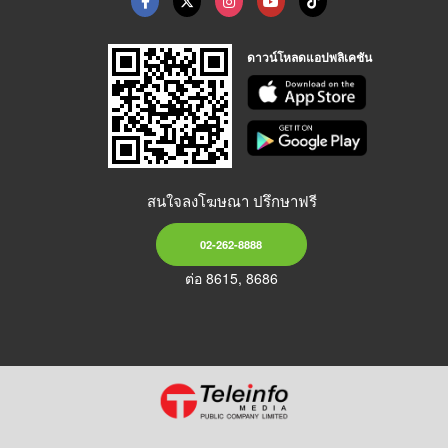
ดาวน์โหลดแอปพลิเคชัน
สนใจลงโฆษณา ปรึกษาฟรี
02-262-8888
ต่อ 8615, 8686