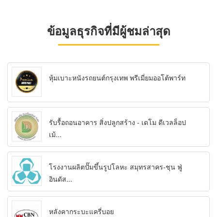
ข้อมูลธุรกิจที่มีผู้ชมล่าสุด
หุ้มเบาะหนังรถยนต์กรุงเทพ พรีเมี่ยมออโต้พาร์ท
รับรื้อถอนอาคาร สิ่งปลูกสร้าง - เดโม ดีเวลล็อป
เม้...
โรงงานผลิตปั๊มขึ้นรูปโลหะ สมุทรสาคร-ชุน ฟู่
อินดัส...
หลังคากระบะแครี่บอย