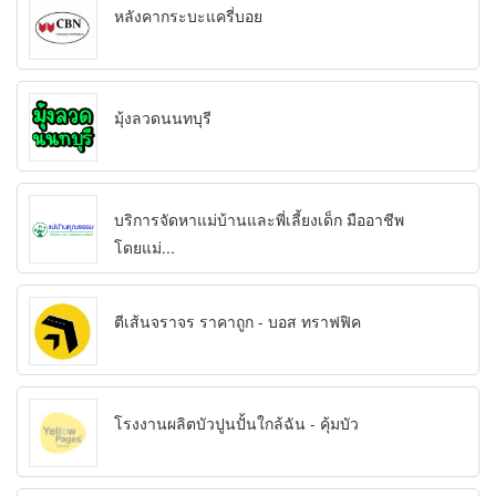
หลังคากระบะแครี่บอย
มุ้งลวดนนทบุรี
บริการจัดหาแม่บ้านและพี่เลี้ยงเด็ก มืออาชีพ
โดยแม่...
ตีเส้นจราจร ราคาถูก - บอส ทราฟฟิค
โรงงานผลิตบัวปูนปั้นใกล้ฉัน - คุ้มบัว