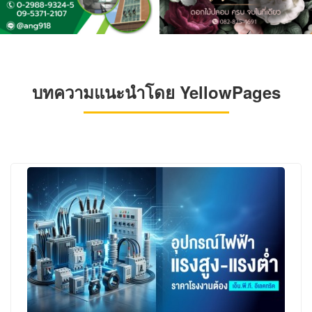
บทความแนะนำโดย YellowPages