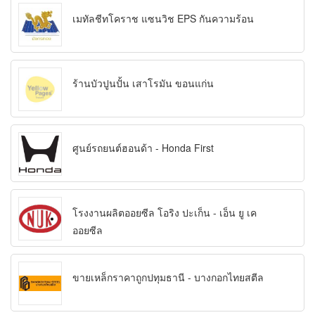
เมทัลชีทโคราช แซนวิช EPS กันความร้อน
ร้านบัวปูนปั้น เสาโรมัน ขอนแก่น
ศูนย์รถยนต์ฮอนด้า - Honda First
โรงงานผลิตออยซีล โอริง ปะเก็น - เอ็น ยู เค
ออยซีล
ขายเหล็กราคาถูกปทุมธานี - บางกอกไทยสตีล