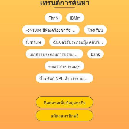
เทรนด์การค้นหา
FhnN
IBMm
-or-1304 ยี่ห้อเครื่องชาร์จ chargecore
โรงเรียน
furniture
ฉันขอวิธีประกอบมุ้ง คลิปวิดีโอ การประกอบมุ้ง
เอกสารประกอบการบรรยาย การประเมินความเสี่ยงเพื่อวางแผนการตรวจสอบ \
bank
email สาธารณสุข
ซื้อทรัพย์ NPL ต่ำกว่าราคาตลาด 30-70% แบบไม่ต้องไปประมูล”
ติดต่อขอเพิ่มข้อมูลธุรกิจ
สมัครสมาชิกฟรี