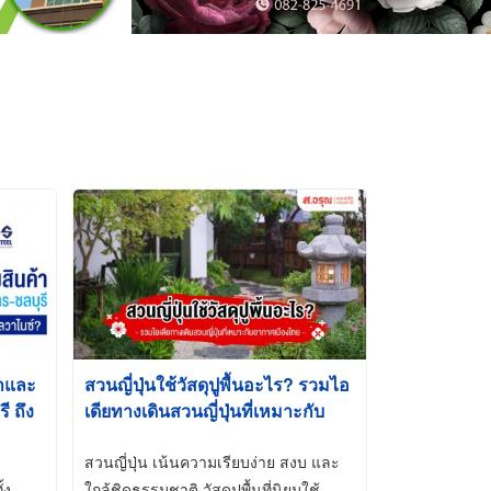
้าและ
สวนญี่ปุ่นใช้วัสดุปูพื้นอะไร? รวมไอ
 ถึง
เดียทางเดินสวนญี่ปุ่นที่เหมาะกับ
t-Dip
อากาศเมืองไทย
สวนญี่ปุ่น เน้นความเรียบง่าย สงบ และ
้ง
ใกล้ชิดธรรมชาติ วัสดุปูพื้นที่นิยมใช้