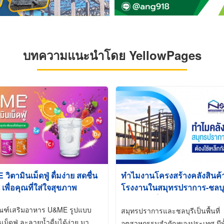
บทความแนะนำโดย YellowPages
ิตามินเม็ดฟู่ ดื่มง่าย สดชื่น
ทำไมงานโครงสร้างคลังสินค
 เพื่อคุณที่ใส่ใจสุขภาพ
โรงงานในสมุทรปราการ-ชลบุรี
นิยมใช้เหล็กชุบกัลวาไนซ์ (Ho
ัณฑ์เสริมอาหาร U&ME รูปแบบ
Galvanized)
สมุทรปราการและชลบุรีเป็นพื้นที่
นเม็ดฟู่ ละลายน้ำดื่มได้ง่าย มา
อุตสาหกรรมสำคัญของประเทศ มีทั