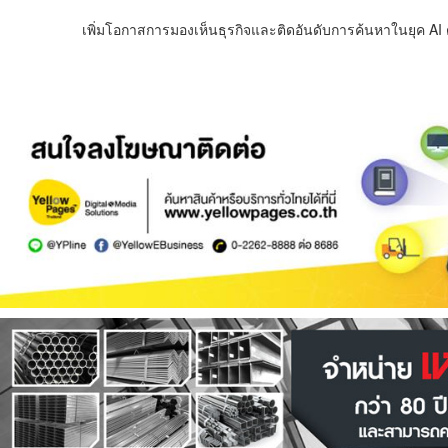
เพิ่มโอกาสการมองเห็นธุรกิจและติดอันดับการค้นหาในยุค AI ด้