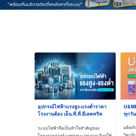
อุปกรณ์ไฟฟ้าแรงสูง-แรงต่ำราคา
U&ME ว
โรงงานต้อง เอ็น.พี.ที.อีเลคทริค
ทุกวัน
ซัพพลาย
ผลิตภ
ระบบไฟฟ้าถือเป็นหัวใจสำคัญของ
วิตามิ
โครงการก่อสร้างทุกประเภท การเลือกใช้