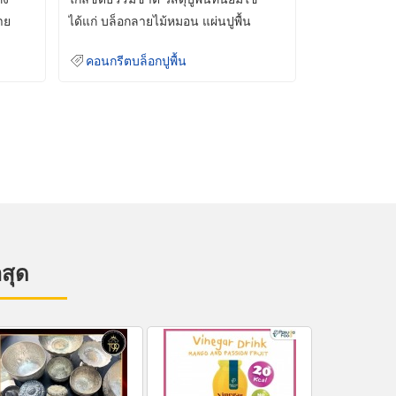
าย
ได้แก่ บล็อกลายไม้หมอน แผ่นปูพื้น
คอนกรีต
คอนกรีตบล็อกปูพื้น
าสุด