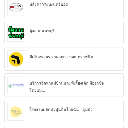
หลังคากระบะแครี่บอย
มุ้งลวดนนทบุรี
ตีเส้นจราจร ราคาถูก - บอส ทราฟฟิค
บริการจัดหาแม่บ้านและพี่เลี้ยงเด็ก มืออาชีพ
โดยแม่...
โรงงานผลิตบัวปูนปั้นใกล้ฉัน - คุ้มบัว