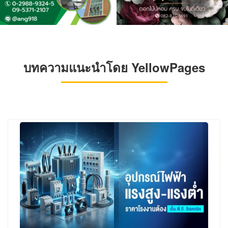
บทความแนะนำโดย YellowPages