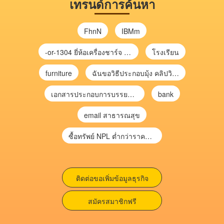
เทรนด์การค้นหา
FhnN
IBMm
-or-1304 ยี่ห้อเครื่องชาร์จ chargecore
โรงเรียน
furniture
ฉันขอวิธีประกอบมุ้ง คลิปวิดีโอ การประกอบมุ้ง
เอกสารประกอบการบรรยาย การประเมินความเสี่ยงเพื่อวางแผนการตรวจสอบ \
bank
email สาธารณสุข
ซื้อทรัพย์ NPL ต่ำกว่าราคาตลาด 30-70% แบบไม่ต้องไปประมูล”
ติดต่อขอเพิ่มข้อมูลธุรกิจ
สมัครสมาชิกฟรี