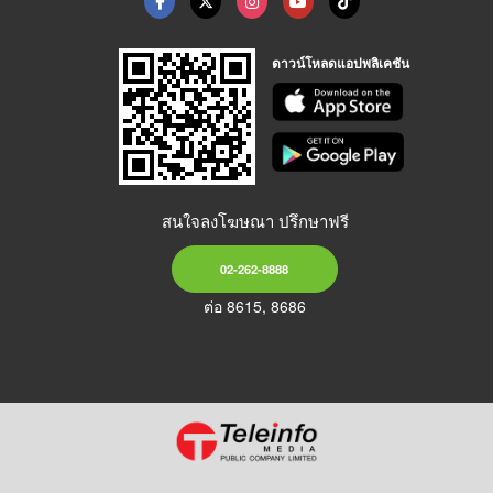
ดาวน์โหลดแอปพลิเคชัน
สนใจลงโฆษณา ปรึกษาฟรี
02-262-8888
ต่อ 8615, 8686