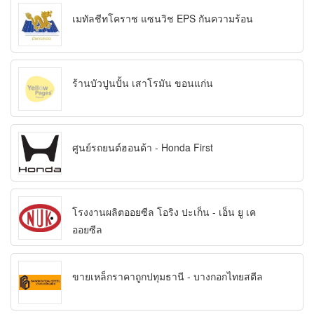
เมทัลชีทโคราช แซนวิช EPS กันความร้อน
ร้านบัวปูนปั้น เสาโรมัน ขอนแก่น
ศูนย์รถยนต์ฮอนด้า - Honda First
โรงงานผลิตออยซีล โอริง ปะเก็น - เอ็น ยู เค
ออยซีล
ขายเหล็กราคาถูกปทุมธานี - บางกอกไทยสตีล