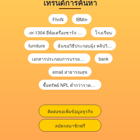
เทรนด์การค้นหา
FhnN
IBMm
-or-1304 ยี่ห้อเครื่องชาร์จ chargecore
โรงเรียน
furniture
ฉันขอวิธีประกอบมุ้ง คลิปวิดีโอ การประกอบมุ้ง
เอกสารประกอบการบรรยาย การประเมินความเสี่ยงเพื่อวางแผนการตรวจสอบ \
bank
email สาธารณสุข
ซื้อทรัพย์ NPL ต่ำกว่าราคาตลาด 30-70% แบบไม่ต้องไปประมูล”
ติดต่อขอเพิ่มข้อมูลธุรกิจ
สมัครสมาชิกฟรี