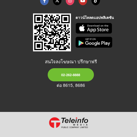
ดาวน์โหลดแอปพลิเคชัน
สนใจลงโฆษณา ปรึกษาฟรี
02-262-8888
ต่อ 8615, 8686