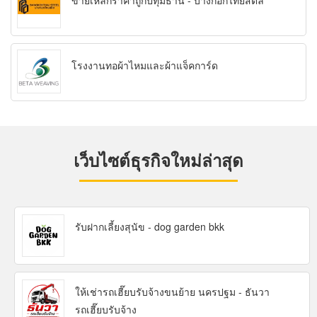
ขายเหล็กราคาถูกปทุมธานี - บางกอกไทยสตีล
โรงงานทอผ้าไหมและผ้าแจ็คการ์ด
เว็บไซต์ธุรกิจใหม่ล่าสุด
รับฝากเลี้ยงสุนัข - dog garden bkk
ให้เช่ารถเฮี๊ยบรับจ้างขนย้าย นครปฐม - ธันวา
รถเฮี๊ยบรับจ้าง