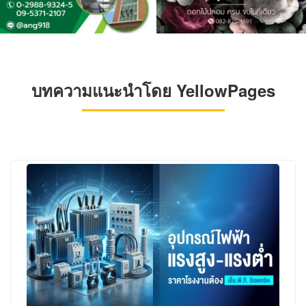
บทความแนะนำโดย YellowPages