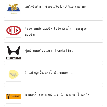
เมทัลชีทโคราช แซนวิช EPS กันความร้อน
โรงงานผลิตออยซีล โอริง ปะเก็น - เอ็น ยู เค
ออยซีล
ศูนย์รถยนต์ฮอนด้า - Honda First
ร้านบัวปูนปั้น เสาโรมัน ขอนแก่น
ขายเหล็กราคาถูกปทุมธานี - บางกอกไทยสตีล