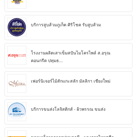
บริการสูบส้วมภูเก็ต ศิริโชค รับสูบส้วม
โรงงานผลิตเสาเข็มสปันไมโครไพล์ ส.อรุณ
คอนกรีต ปทุมธ...
เฟอร์นิเจอร์ไม้สักแกะสลัก มัลลิกา เชียงใหม่
บริการขนส่งโลจิสติกส์ - ผิวพรรณ ขนส่ง