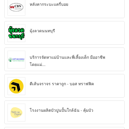
หลังคากระบะแครี่บอย
มุ้งลวดนนทบุรี
บริการจัดหาแม่บ้านและพี่เลี้ยงเด็ก มืออาชีพ
โดยแม่...
ตีเส้นจราจร ราคาถูก - บอส ทราฟฟิค
โรงงานผลิตบัวปูนปั้นใกล้ฉัน - คุ้มบัว