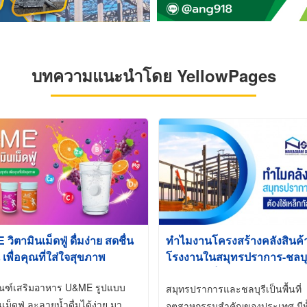
บทความแนะนำโดย YellowPages
ิตามินเม็ดฟู่ ดื่มง่าย สดชื่น
ทำไมงานโครงสร้างคลังสินค
 เพื่อคุณที่ใส่ใจสุขภาพ
โรงงานในสมุทรปราการ-ชลบุรี
นิยมใช้เหล็กชุบกัลวาไนซ์ (Ho
ัณฑ์เสริมอาหาร U&ME รูปแบบ
Galvanized)
สมุทรปราการและชลบุรีเป็นพื้นที่
นเม็ดฟู่ ละลายน้ำดื่มได้ง่าย มา
อุตสาหกรรมสำคัญของประเทศ มีทั