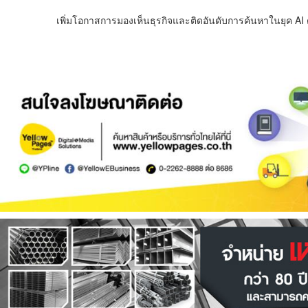
เพิ่มโอกาสการมองเห็นธุรกิจและติดอันดับการค้นหาในยุค AI ด้