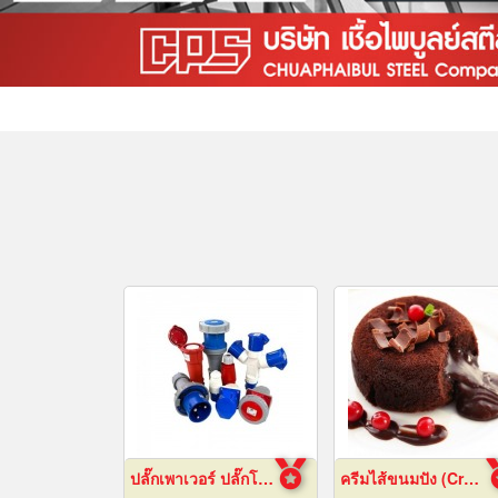
ปลั๊กเพาเวอร์ ปลั๊กโรงงาน ปลั๊กอุตสาหกรรม พัทยา ชลบุรี
ครีมไส้ขนมปัง (Cream fillings for bread)