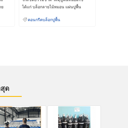
าย
ได้แก่ บล็อกลายไม้หมอน แผ่นปูพื้น
คอนกรีต
คอนกรีตบล็อกปูพื้น
าสุด