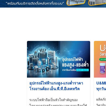
อุปกรณ์ไฟฟ้าแรงสูง-แรงต่ำราคา
U&ME ว
โรงงานต้อง เอ็น.พี.ที.อีเลคทริค
ทุกวัน
ซัพพลาย
ผลิตภ
ระบบไฟฟ้าถือเป็นหัวใจสำคัญของ
วิตามิ
โครงการก่อสร้างทุกประเภท การเลือกใช้