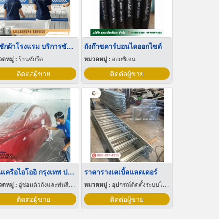
รับซักผ้าโรงแรม บริการซัก อบ รีด
ถังก๊าซคาร์บอนไดออกไซด์
ดหมู่ :
ร้านซักรีด
หมวดหมู่ :
ออกซิเจน
ติดต่อผู้ขาย
ติดต่อผู้ขาย
อู่ในเครือไอโออิ กรุงเทพ ประกันภัย
ราคารางเคเบิ้ลแลดเดอร์
ดหมู่ :
อู่ซ่อมตัวถังและพ่นสีรถยนต์
หมวดหมู่ :
อุปกรณ์ติดตั้งระบบไฟฟ้า
ติดต่อผู้ขาย
ติดต่อผู้ขาย