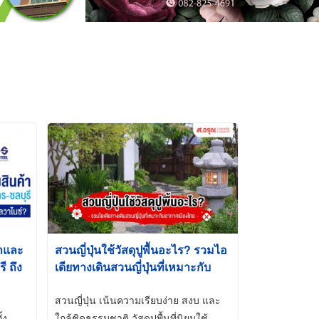
้าและ
สวนญี่ปุ่นใช้วัสดุปูพื้นอะไร? รวมไอ
 ถึง
เดียทางเดินสวนญี่ปุ่นที่เหมาะกับ
t-Dip
อากาศเมืองไทย
สวนญี่ปุ่น เน้นความเรียบง่าย สงบ และ
้ง
ใกล้ชิดธรรมชาติ วัสดุปูพื้นที่นิยมใช้