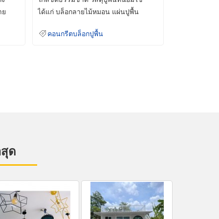
าย
ได้แก่ บล็อกลายไม้หมอน แผ่นปูพื้น
คอนกรีต
คอนกรีตบล็อกปูพื้น
าสุด