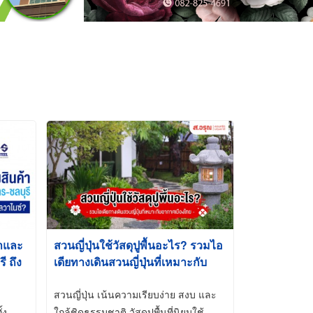
้าและ
สวนญี่ปุ่นใช้วัสดุปูพื้นอะไร? รวมไอ
 ถึง
เดียทางเดินสวนญี่ปุ่นที่เหมาะกับ
t-Dip
อากาศเมืองไทย
สวนญี่ปุ่น เน้นความเรียบง่าย สงบ และ
้ง
ใกล้ชิดธรรมชาติ วัสดุปูพื้นที่นิยมใช้