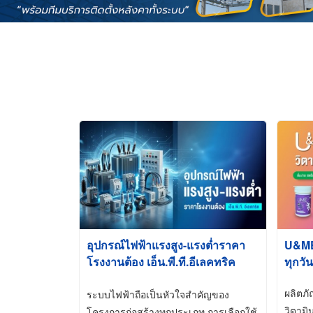
อุปกรณ์ไฟฟ้าแรงสูง-แรงต่ำราคา
U&ME ว
โรงงานต้อง เอ็น.พี.ที.อีเลคทริค
ทุกวัน
ซัพพลาย
ผลิตภ
ระบบไฟฟ้าถือเป็นหัวใจสำคัญของ
วิตามิ
โครงการก่อสร้างทุกประเภท การเลือกใช้