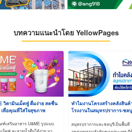
บทความแนะนำโดย YellowPages
ิตามินเม็ดฟู่ ดื่มง่าย สดชื่น
ทำไมงานโครงสร้างคลังสินค
 เพื่อคุณที่ใส่ใจสุขภาพ
โรงงานในสมุทรปราการ-ชลบุรี
นิยมใช้เหล็กชุบกัลวาไนซ์ (Ho
ัณฑ์เสริมอาหาร U&ME รูปแบบ
Galvanized)
สมุทรปราการและชลบุรีเป็นพื้นที่
นเม็ดฟู่ ละลายน้ำดื่มได้ง่าย มา
อุตสาหกรรมสำคัญของประเทศ มีทั