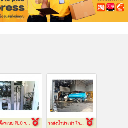
ติดตั้งระบบ PLC ระยอง
รถส่งน้ำประปา ใกล้ฉัน