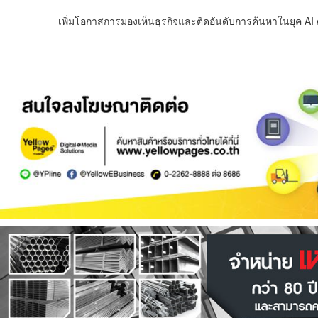
เพิ่มโอกาสการมองเห็นธุรกิจและติดอันดับการค้นหาในยุค AI ด้