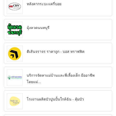
หลังคากระบะแครี่บอย
มุ้งลวดนนทบุรี
ตีเส้นจราจร ราคาถูก - บอส ทราฟฟิค
บริการจัดหาแม่บ้านและพี่เลี้ยงเด็ก มืออาชีพ
โดยแม่...
โรงงานผลิตบัวปูนปั้นใกล้ฉัน - คุ้มบัว