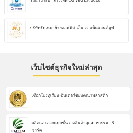
รถน้ำประปา กรุงเทพ O2 WATER 2020
บริษัทรับเหมาย้ายออฟฟิศ-เอ็น.เจ.แพ็คแอนด์มูฟ
เว็บไซต์ธุรกิจใหม่ล่าสุด
เชือกโยงทุเรียน-อินเตอร์ชัยพัฒนาพลาสติก
ผลิตและออกแบบชั้นวางสินค้าอุตสาหกรรม - ริ
ชาร์ด