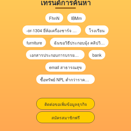
เทรนด์การค้นหา
FhnN
IBMm
-or-1304 ยี่ห้อเครื่องชาร์จ chargecore
โรงเรียน
furniture
ฉันขอวิธีประกอบมุ้ง คลิปวิดีโอ การประกอบมุ้ง
เอกสารประกอบการบรรยาย การประเมินความเสี่ยงเพื่อวางแผนการตรวจสอบ \
bank
email สาธารณสุข
ซื้อทรัพย์ NPL ต่ำกว่าราคาตลาด 30-70% แบบไม่ต้องไปประมูล”
ติดต่อขอเพิ่มข้อมูลธุรกิจ
สมัครสมาชิกฟรี