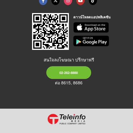
ดาวน์โหลดแอปพลิเคชัน
สนใจลงโฆษณา ปรึกษาฟรี
02-262-8888
ต่อ 8615, 8686