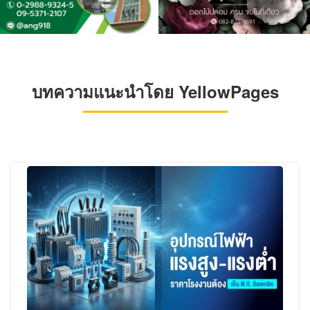
บทความแนะนำโดย YellowPages