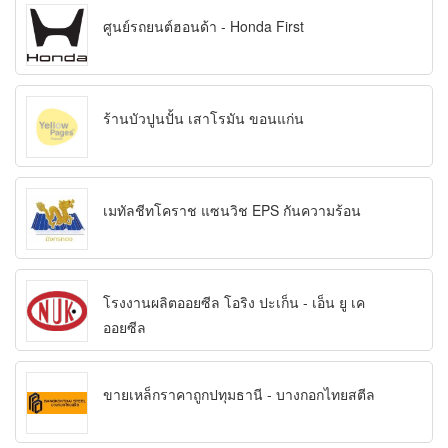
ศูนย์รถยนต์ฮอนด้า - Honda First
ร้านบัวปูนปั้น เสาโรมัน ขอนแก่น
เมทัลชีทโคราช แซนวิช EPS กันความร้อน
โรงงานผลิตออยซีล โอริง ปะเก็น - เอ็น ยู เค
ออยซีล
ขายเหล็กราคาถูกปทุมธานี - บางกอกไทยสตีล