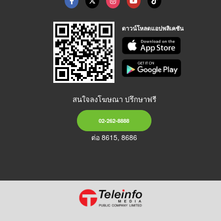
ดาวน์โหลดแอปพลิเคชัน
สนใจลงโฆษณา ปรึกษาฟรี
02-262-8888
ต่อ 8615, 8686