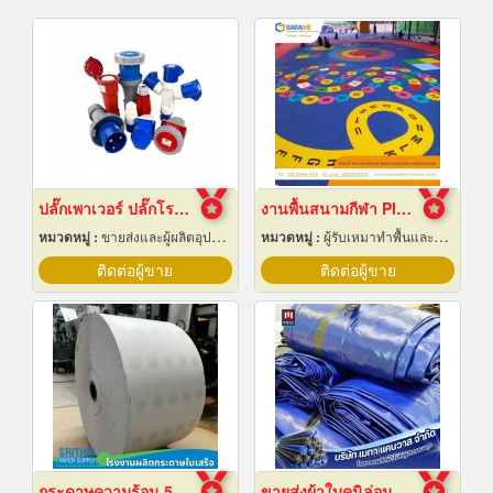
ปลั๊กเพาเวอร์ ปลั๊กโรงงาน ปลั๊กอุตสาหกรรม พัทยา ชลบุรี
งานพื้นสนามกีฬา Play Ground EPDM สนามเด็กเล่น
หมวดหมู่ :
ขายส่งและผู้ผลิตอุปกรณ์เครื่องใช้ไฟฟ้า
หมวดหมู่ :
ผู้รับเหมาทำพื้นและทางเดิน
ติดต่อผู้ขาย
ติดต่อผู้ขาย
กระดาษความร้อน 57x80 ราคาส่ง
ขายส่งผ้าใบคูนิล่อนยกม้วนราคาส่ง