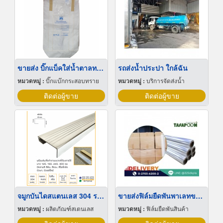
ขายส่ง บิ๊กแบ็คใส่น้ำตาลทราย สมุทรปราการ
รถส่งน้ำประปา ใกล้ฉัน
หมวดหมู่ :
บิ๊กแบ๊กกระสอบทราย
หมวดหมู่ :
บริการจัดส่งน้ำ
ติดต่อผู้ขาย
ติดต่อผู้ขาย
จมูกบันไดสแตนเลส 304 ราคาโรงงาน
ขายส่งฟิล์มยืดพันพาเลทขนาดพันด้วยมือ Hand wrap
หมวดหมู่ :
ผลิตภัณฑ์สเตนเลส
หมวดหมู่ :
ฟิล์มยืดพันสินค้า