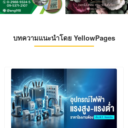
บทความแนะนำโดย YellowPages