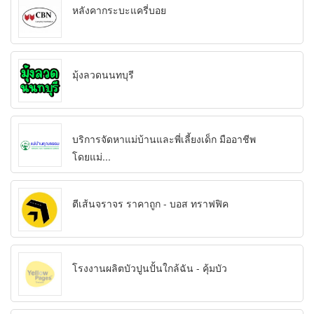
หลังคากระบะแครี่บอย
มุ้งลวดนนทบุรี
บริการจัดหาแม่บ้านและพี่เลี้ยงเด็ก มืออาชีพ
โดยแม่...
ตีเส้นจราจร ราคาถูก - บอส ทราฟฟิค
โรงงานผลิตบัวปูนปั้นใกล้ฉัน - คุ้มบัว