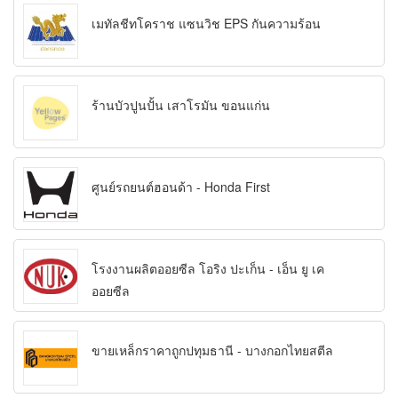
เมทัลชีทโคราช แซนวิช EPS กันความร้อน
ร้านบัวปูนปั้น เสาโรมัน ขอนแก่น
ศูนย์รถยนต์ฮอนด้า - Honda First
โรงงานผลิตออยซีล โอริง ปะเก็น - เอ็น ยู เค
ออยซีล
ขายเหล็กราคาถูกปทุมธานี - บางกอกไทยสตีล