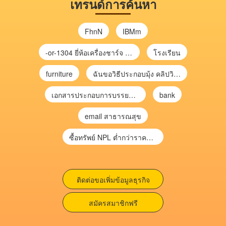
เทรนด์การค้นหา
FhnN
IBMm
-or-1304 ยี่ห้อเครื่องชาร์จ chargecore
โรงเรียน
furniture
ฉันขอวิธีประกอบมุ้ง คลิปวิดีโอ การประกอบมุ้ง
เอกสารประกอบการบรรยาย การประเมินความเสี่ยงเพื่อวางแผนการตรวจสอบ \
bank
email สาธารณสุข
ซื้อทรัพย์ NPL ต่ำกว่าราคาตลาด 30-70% แบบไม่ต้องไปประมูล”
ติดต่อขอเพิ่มข้อมูลธุรกิจ
สมัครสมาชิกฟรี