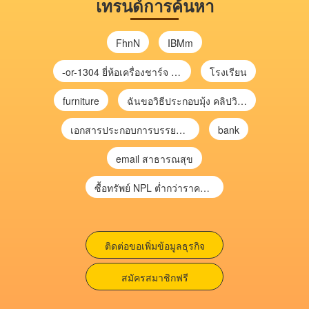
เทรนด์การค้นหา
FhnN
IBMm
-or-1304 ยี่ห้อเครื่องชาร์จ chargecore
โรงเรียน
furniture
ฉันขอวิธีประกอบมุ้ง คลิปวิดีโอ การประกอบมุ้ง
เอกสารประกอบการบรรยาย การประเมินความเสี่ยงเพื่อวางแผนการตรวจสอบ \
bank
email สาธารณสุข
ซื้อทรัพย์ NPL ต่ำกว่าราคาตลาด 30-70% แบบไม่ต้องไปประมูล”
ติดต่อขอเพิ่มข้อมูลธุรกิจ
สมัครสมาชิกฟรี