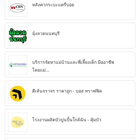
หลังคากระบะแครี่บอย
มุ้งลวดนนทบุรี
บริการจัดหาแม่บ้านและพี่เลี้ยงเด็ก มืออาชีพ
โดยแม่...
ตีเส้นจราจร ราคาถูก - บอส ทราฟฟิค
โรงงานผลิตบัวปูนปั้นใกล้ฉัน - คุ้มบัว