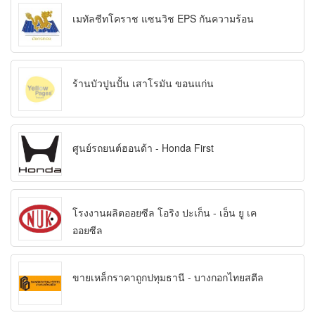
เมทัลชีทโคราช แซนวิช EPS กันความร้อน
ร้านบัวปูนปั้น เสาโรมัน ขอนแก่น
ศูนย์รถยนต์ฮอนด้า - Honda First
โรงงานผลิตออยซีล โอริง ปะเก็น - เอ็น ยู เค
ออยซีล
ขายเหล็กราคาถูกปทุมธานี - บางกอกไทยสตีล