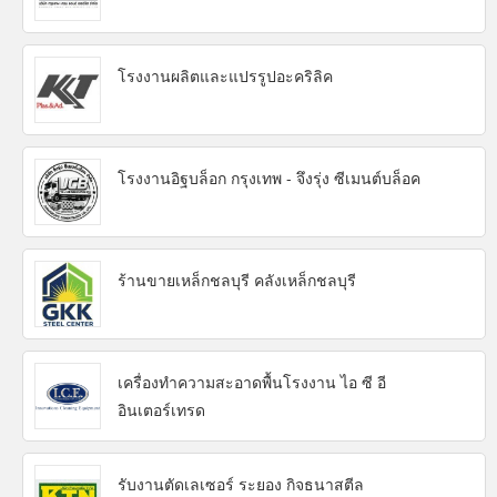
โรงงานผลิตและแปรรูปอะคริลิค
โรงงานอิฐบล็อก กรุงเทพ - จึงรุ่ง ซีเมนต์บล็อค
ร้านขายเหล็กชลบุรี คลังเหล็กชลบุรี
เครื่องทำความสะอาดพื้นโรงงาน ไอ ซี อี
อินเตอร์เทรด
รับงานตัดเลเซอร์ ระยอง กิจธนาสตีล