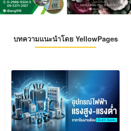
บทความแนะนำโดย YellowPages