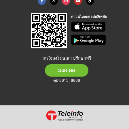
ดาวน์โหลดแอปพลิเคชัน
สนใจลงโฆษณา ปรึกษาฟรี
02-262-8888
ต่อ 8615, 8686