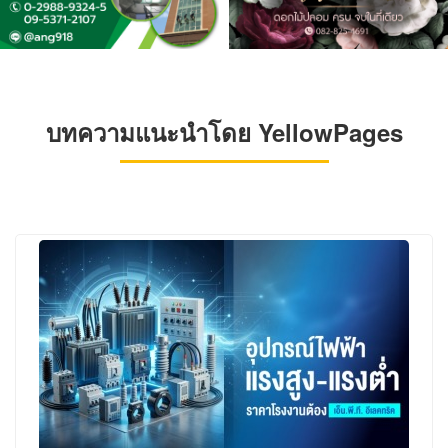
บทความแนะนำโดย YellowPages