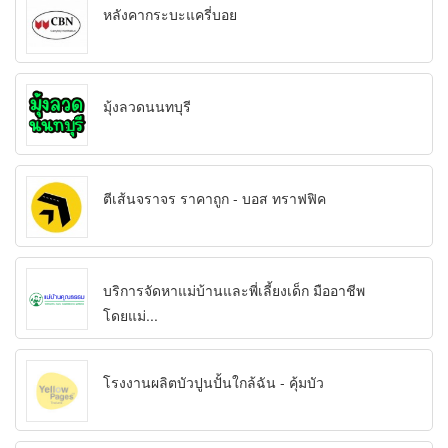
หลังคากระบะแครี่บอย
มุ้งลวดนนทบุรี
ตีเส้นจราจร ราคาถูก - บอส ทราฟฟิค
บริการจัดหาแม่บ้านและพี่เลี้ยงเด็ก มืออาชีพ
โดยแม่...
โรงงานผลิตบัวปูนปั้นใกล้ฉัน - คุ้มบัว