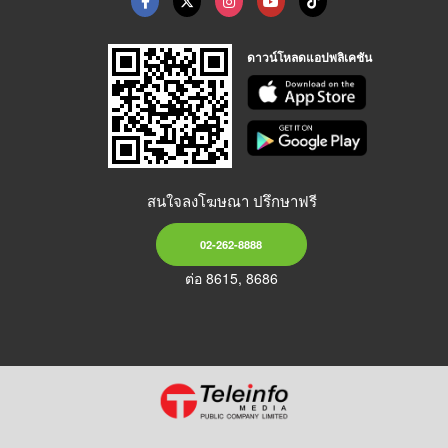
ดาวน์โหลดแอปพลิเคชัน
สนใจลงโฆษณา ปรึกษาฟรี
02-262-8888
ต่อ 8615, 8686