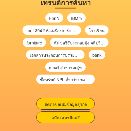
เทรนด์การค้นหา
FhnN
IBMm
-or-1304 ยี่ห้อเครื่องชาร์จ chargecore
โรงเรียน
furniture
ฉันขอวิธีประกอบมุ้ง คลิปวิดีโอ การประกอบมุ้ง
เอกสารประกอบการบรรยาย การประเมินความเสี่ยงเพื่อวางแผนการตรวจสอบ \
bank
email สาธารณสุข
ซื้อทรัพย์ NPL ต่ำกว่าราคาตลาด 30-70% แบบไม่ต้องไปประมูล”
ติดต่อขอเพิ่มข้อมูลธุรกิจ
สมัครสมาชิกฟรี