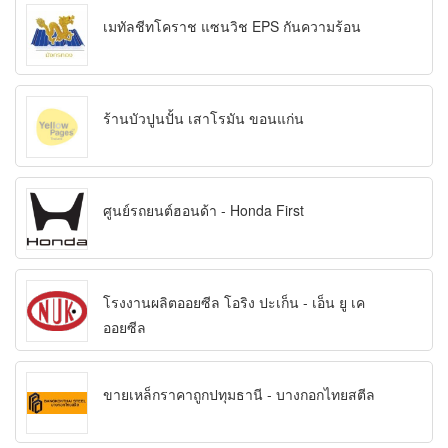
เมทัลชีทโคราช แซนวิช EPS กันความร้อน
ร้านบัวปูนปั้น เสาโรมัน ขอนแก่น
ศูนย์รถยนต์ฮอนด้า - Honda First
โรงงานผลิตออยซีล โอริง ปะเก็น - เอ็น ยู เค
ออยซีล
ขายเหล็กราคาถูกปทุมธานี - บางกอกไทยสตีล