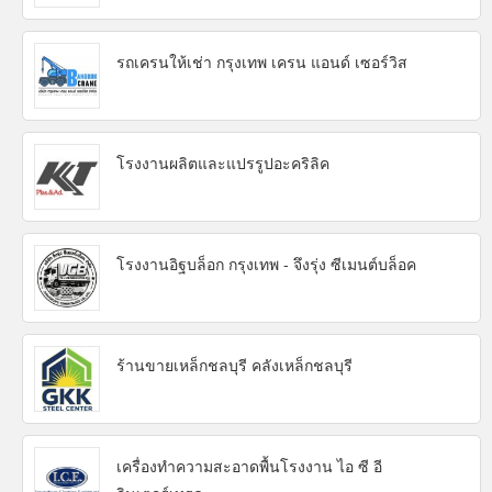
รถเครนให้เช่า กรุงเทพ เครน แอนด์ เซอร์วิส
โรงงานผลิตและแปรรูปอะคริลิค
โรงงานอิฐบล็อก กรุงเทพ - จึงรุ่ง ซีเมนต์บล็อค
ร้านขายเหล็กชลบุรี คลังเหล็กชลบุรี
เครื่องทำความสะอาดพื้นโรงงาน ไอ ซี อี