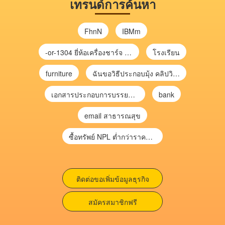
เทรนด์การค้นหา
FhnN
IBMm
-or-1304 ยี่ห้อเครื่องชาร์จ chargecore
โรงเรียน
furniture
ฉันขอวิธีประกอบมุ้ง คลิปวิดีโอ การประกอบมุ้ง
เอกสารประกอบการบรรยาย การประเมินความเสี่ยงเพื่อวางแผนการตรวจสอบ \
bank
email สาธารณสุข
ซื้อทรัพย์ NPL ต่ำกว่าราคาตลาด 30-70% แบบไม่ต้องไปประมูล”
ติดต่อขอเพิ่มข้อมูลธุรกิจ
สมัครสมาชิกฟรี