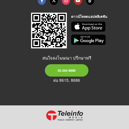
ดาวน์โหลดแอปพลิเคชัน
สนใจลงโฆษณา ปรึกษาฟรี
02-262-8888
ต่อ 8615, 8686