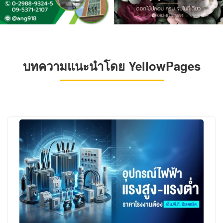
บทความแนะนำโดย YellowPages