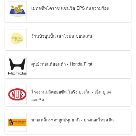
เมทัลชีทโคราช แซนวิช EPS กันความร้อน
ร้านบัวปูนปั้น เสาโรมัน ขอนแก่น
ศูนย์รถยนต์ฮอนด้า - Honda First
โรงงานผลิตออยซีล โอริง ปะเก็น - เอ็น ยู เค
ออยซีล
ขายเหล็กราคาถูกปทุมธานี - บางกอกไทยสตีล