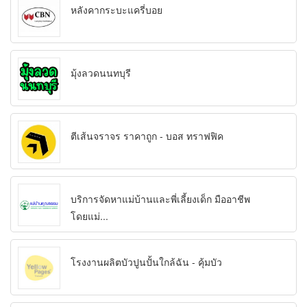
หลังคากระบะแครี่บอย
มุ้งลวดนนทบุรี
ตีเส้นจราจร ราคาถูก - บอส ทราฟฟิค
บริการจัดหาแม่บ้านและพี่เลี้ยงเด็ก มืออาชีพ
โดยแม่...
โรงงานผลิตบัวปูนปั้นใกล้ฉัน - คุ้มบัว