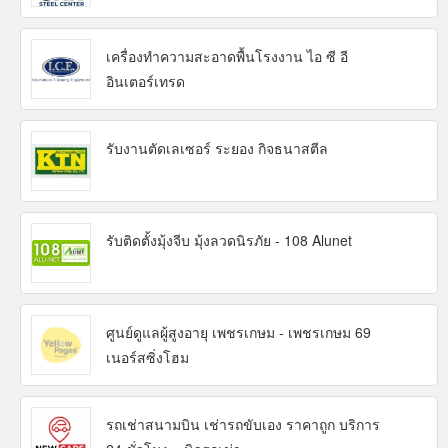
เครื่องทำความสะอาดพื้นโรงงาน ไอ ซี อี
อินเตอร์เทรด
รับงานตัดเลเซอร์ ระยอง กิจธนาสตีล
รับติดตั้งมุ้งจีบ มุ้งลวดนิรภัย - 108 Alunet
ศูนย์ดูแลผู้สูงอายุ เพชรเกษม - เพชรเกษม 69
เนอร์สซิ่งโฮม
รถเช่าสนามบิน เช่ารถขับเอง ราคาถูก บริการ