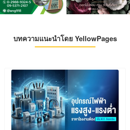
บทความแนะนำโดย YellowPages