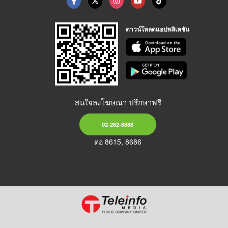
ดาวน์โหลดแอปพลิเคชัน
สนใจลงโฆษณา ปรึกษาฟรี
02-262-8888
ต่อ 8615, 8686