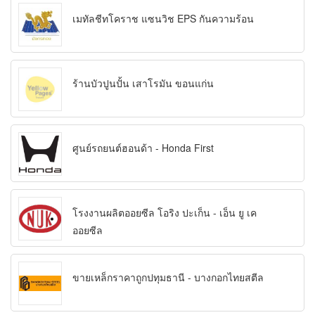
เมทัลชีทโคราช แซนวิช EPS กันความร้อน
ร้านบัวปูนปั้น เสาโรมัน ขอนแก่น
ศูนย์รถยนต์ฮอนด้า - Honda First
โรงงานผลิตออยซีล โอริง ปะเก็น - เอ็น ยู เค
ออยซีล
ขายเหล็กราคาถูกปทุมธานี - บางกอกไทยสตีล