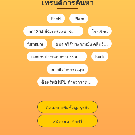
เทรนด์การค้นหา
FhnN
IBMm
-or-1304 ยี่ห้อเครื่องชาร์จ chargecore
โรงเรียน
furniture
ฉันขอวิธีประกอบมุ้ง คลิปวิดีโอ การประกอบมุ้ง
เอกสารประกอบการบรรยาย การประเมินความเสี่ยงเพื่อวางแผนการตรวจสอบ \
bank
email สาธารณสุข
ซื้อทรัพย์ NPL ต่ำกว่าราคาตลาด 30-70% แบบไม่ต้องไปประมูล”
ติดต่อขอเพิ่มข้อมูลธุรกิจ
สมัครสมาชิกฟรี