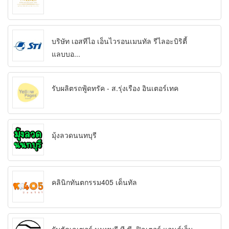
บริษัท เอสทีไอ เอ็นไวรอนเมนทัล รีไลอะบิริตี้
แลบบอ...
รับผลิตรถฟู้ดทรัค - ส.รุ่งเรือง อินเตอร์เทค
มุ้งลวดนนทบุรี
คลินิกทันตกรรม405 เด็นทัล