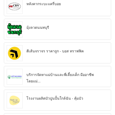
หลังคากระบะแครี่บอย
มุ้งลวดนนทบุรี
ตีเส้นจราจร ราคาถูก - บอส ทราฟฟิค
บริการจัดหาแม่บ้านและพี่เลี้ยงเด็ก มืออาชีพ
โดยแม่...
โรงงานผลิตบัวปูนปั้นใกล้ฉัน - คุ้มบัว