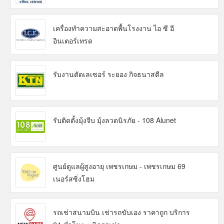
เครื่องทำความสะอาดพื้นโรงงาน ไอ ซี อี
อินเตอร์เทรด
รับงานตัดเลเซอร์ ระยอง กิจธนาสตีล
รับติดตั้งมุ้งจีบ มุ้งลวดนิรภัย - 108 Alunet
ศูนย์ดูแลผู้สูงอายุ เพชรเกษม - เพชรเกษม 69
เนอร์สซิ่งโฮม
รถเช่าสนามบิน เช่ารถขับเอง ราคาถูก บริการ