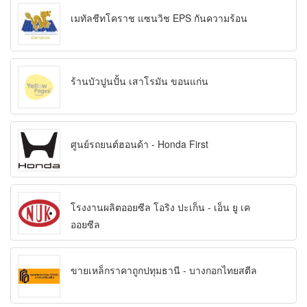
เมทัลชีทโคราช แซนวิช EPS กันความร้อน
ร้านบัวปูนปั้น เสาโรมัน ขอนแก่น
ศูนย์รถยนต์ฮอนด้า - Honda First
โรงงานผลิตออยซีล โอริง ปะเก็น - เอ็น ยู เค
ออยซีล
ขายเหล็กราคาถูกปทุมธานี - บางกอกไทยสตีล