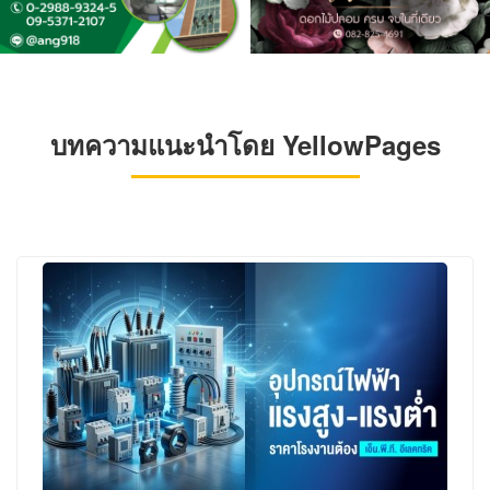
บทความแนะนำโดย YellowPages