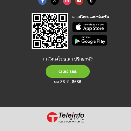
ดาวน์โหลดแอปพลิเคชัน
สนใจลงโฆษณา ปรึกษาฟรี
02-262-8888
ต่อ 8615, 8686