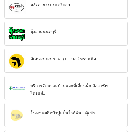
หลังคากระบะแครี่บอย
มุ้งลวดนนทบุรี
ตีเส้นจราจร ราคาถูก - บอส ทราฟฟิค
บริการจัดหาแม่บ้านและพี่เลี้ยงเด็ก มืออาชีพ
โดยแม่...
โรงงานผลิตบัวปูนปั้นใกล้ฉัน - คุ้มบัว