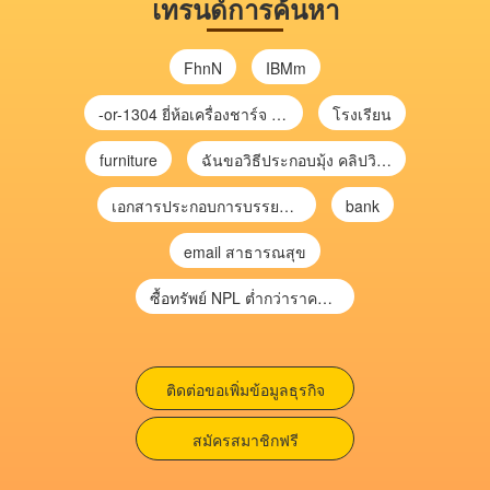
เทรนด์การค้นหา
FhnN
IBMm
-or-1304 ยี่ห้อเครื่องชาร์จ chargecore
โรงเรียน
furniture
ฉันขอวิธีประกอบมุ้ง คลิปวิดีโอ การประกอบมุ้ง
เอกสารประกอบการบรรยาย การประเมินความเสี่ยงเพื่อวางแผนการตรวจสอบ \
bank
email สาธารณสุข
ซื้อทรัพย์ NPL ต่ำกว่าราคาตลาด 30-70% แบบไม่ต้องไปประมูล”
ติดต่อขอเพิ่มข้อมูลธุรกิจ
สมัครสมาชิกฟรี