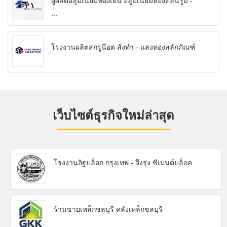
ผู้ผลิตอลูมิเนียมห้องเย็น อลูมิเนียมห้องคลีนรูม -
...
โรงงานผลิตสกรูน๊อต สั่งทำ - แสงทองสลักภัณฑ์
เว็บไซต์ธุรกิจใหม่ล่าสุด
โรงงานอิฐบล็อก กรุงเทพ - จึงรุ่ง ซีเมนต์บล็อค
ร้านขายเหล็กชลบุรี คลังเหล็กชลบุรี