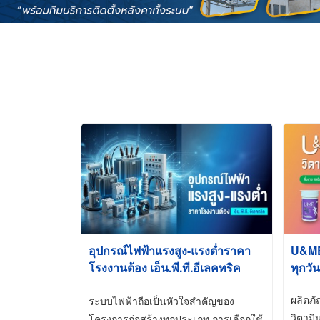
อุปกรณ์ไฟฟ้าแรงสูง-แรงต่ำราคา
U&ME ว
โรงงานต้อง เอ็น.พี.ที.อีเลคทริค
ทุกวัน
ซัพพลาย
ผลิตภ
ระบบไฟฟ้าถือเป็นหัวใจสำคัญของ
วิตามิ
โครงการก่อสร้างทุกประเภท การเลือกใช้