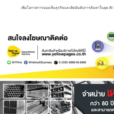
เพิ่มโอกาสการมองเห็นธุรกิจและติดอันดับการค้นหาในยุค AI ด้