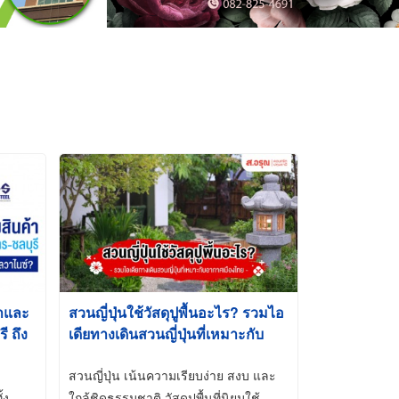
้าและ
สวนญี่ปุ่นใช้วัสดุปูพื้นอะไร? รวมไอ
 ถึง
เดียทางเดินสวนญี่ปุ่นที่เหมาะกับ
t-Dip
อากาศเมืองไทย
สวนญี่ปุ่น เน้นความเรียบง่าย สงบ และ
้ง
ใกล้ชิดธรรมชาติ วัสดุปูพื้นที่นิยมใช้