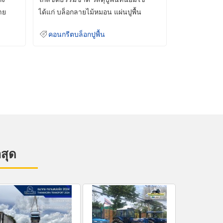
าย
ได้แก่ บล็อกลายไม้หมอน แผ่นปูพื้น
คอนกรีต
คอนกรีตบล็อกปูพื้น
าสุด