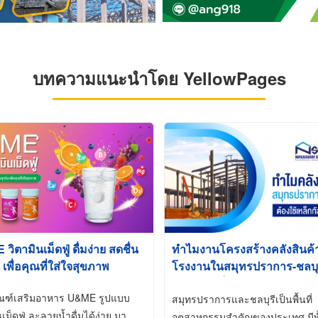
บทความแนะนำโดย YellowPages
ิตามินเม็ดฟู่ ดื่มง่าย สดชื่น
ทำไมงานโครงสร้างคลังสินค
 เพื่อคุณที่ใส่ใจสุขภาพ
โรงงานในสมุทรปราการ-ชลบุรี
นิยมใช้เหล็กชุบกัลวาไนซ์ (Ho
ัณฑ์เสริมอาหาร U&ME รูปแบบ
Galvanized)
สมุทรปราการและชลบุรีเป็นพื้นที่
นเม็ดฟู่ ละลายน้ำดื่มได้ง่าย มา
อุตสาหกรรมสำคัญของประเทศ มีทั