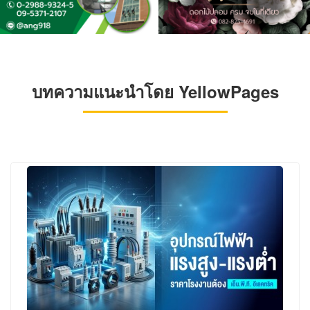
บทความแนะนำโดย YellowPages