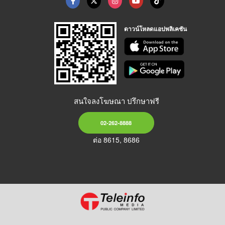
ดาวน์โหลดแอปพลิเคชัน
สนใจลงโฆษณา ปรึกษาฟรี
02-262-8888
ต่อ 8615, 8686