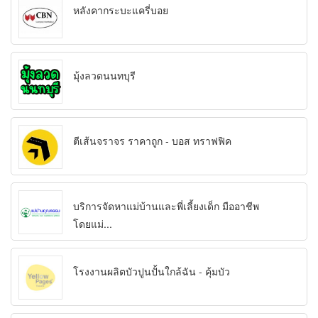
หลังคากระบะแครี่บอย
มุ้งลวดนนทบุรี
ตีเส้นจราจร ราคาถูก - บอส ทราฟฟิค
บริการจัดหาแม่บ้านและพี่เลี้ยงเด็ก มืออาชีพ
โดยแม่...
โรงงานผลิตบัวปูนปั้นใกล้ฉัน - คุ้มบัว