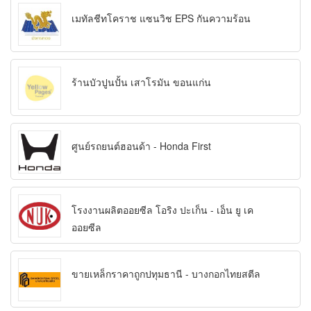
เมทัลชีทโคราช แซนวิช EPS กันความร้อน
ร้านบัวปูนปั้น เสาโรมัน ขอนแก่น
ศูนย์รถยนต์ฮอนด้า - Honda First
โรงงานผลิตออยซีล โอริง ปะเก็น - เอ็น ยู เค
ออยซีล
ขายเหล็กราคาถูกปทุมธานี - บางกอกไทยสตีล