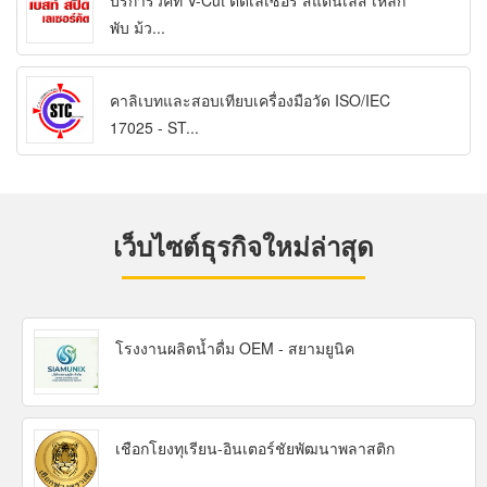
บริการวีคัท V-Cut ตัดเลเซอร์ สแตนเลส เหล็ก
พับ ม้ว...
คาลิเบทและสอบเทียบเครื่องมือวัด ISO/IEC
17025 - ST...
เว็บไซต์ธุรกิจใหม่ล่าสุด
โรงงานผลิตน้ำดื่ม OEM - สยามยูนิค
เชือกโยงทุเรียน-อินเตอร์ชัยพัฒนาพลาสติก