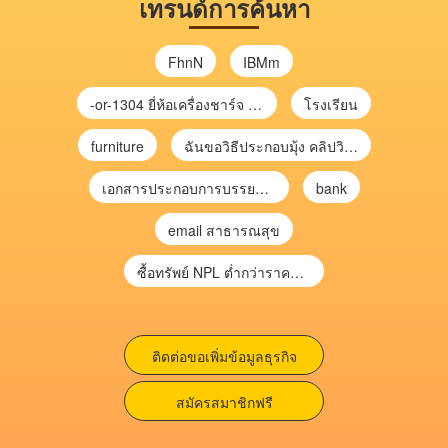
เทรนด์การค้นหา
FhnN
IBMm
-or-1304 ยี่ห้อเครื่องชาร์จ chargecore
โรงเรียน
furniture
ฉันขอวิธีประกอบมุ้ง คลิปวิดีโอ การประกอบมุ้ง
เอกสารประกอบการบรรยาย การประเมินความเสี่ยงเพื่อวางแผนการตรวจสอบ \
bank
email สาธารณสุข
ซื้อทรัพย์ NPL ต่ำกว่าราคาตลาด 30-70% แบบไม่ต้องไปประมูล”
ติดต่อขอเพิ่มข้อมูลธุรกิจ
สมัครสมาชิกฟรี