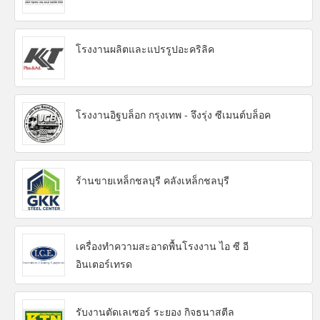
โรงงานผลิตและแปรรูปอะคริลิค
โรงงานอิฐบล็อก กรุงเทพ - จึงรุ่ง ซีเมนต์บล็อค
ร้านขายเหล็กชลบุรี คลังเหล็กชลบุรี
เครื่องทำความสะอาดพื้นโรงงาน ไอ ซี อี
อินเตอร์เทรด
รับงานตัดเลเซอร์ ระยอง กิจธนาสตีล