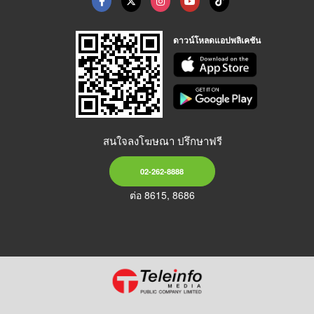
ดาวน์โหลดแอปพลิเคชัน
สนใจลงโฆษณา ปรึกษาฟรี
02-262-8888
ต่อ 8615, 8686