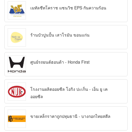
เมทัลชีทโคราช แซนวิช EPS กันความร้อน
ร้านบัวปูนปั้น เสาโรมัน ขอนแก่น
ศูนย์รถยนต์ฮอนด้า - Honda First
โรงงานผลิตออยซีล โอริง ปะเก็น - เอ็น ยู เค
ออยซีล
ขายเหล็กราคาถูกปทุมธานี - บางกอกไทยสตีล