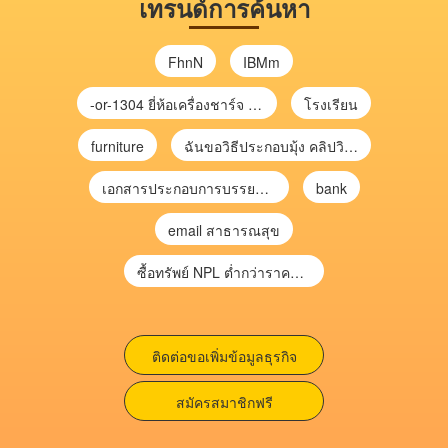
เทรนด์การค้นหา
FhnN
IBMm
-or-1304 ยี่ห้อเครื่องชาร์จ chargecore
โรงเรียน
furniture
ฉันขอวิธีประกอบมุ้ง คลิปวิดีโอ การประกอบมุ้ง
เอกสารประกอบการบรรยาย การประเมินความเสี่ยงเพื่อวางแผนการตรวจสอบ \
bank
email สาธารณสุข
ซื้อทรัพย์ NPL ต่ำกว่าราคาตลาด 30-70% แบบไม่ต้องไปประมูล”
ติดต่อขอเพิ่มข้อมูลธุรกิจ
สมัครสมาชิกฟรี