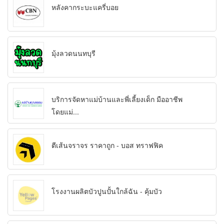
หลังคากระบะแครี่บอย
มุ้งลวดนนทบุรี
บริการจัดหาแม่บ้านและพี่เลี้ยงเด็ก มืออาชีพ
โดยแม่...
ตีเส้นจราจร ราคาถูก - บอส ทราฟฟิค
โรงงานผลิตบัวปูนปั้นใกล้ฉัน - คุ้มบัว