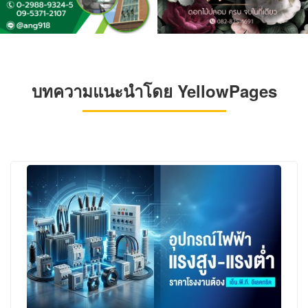
บทความแนะนำโดย YellowPages