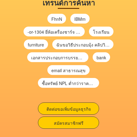
เทรนด์การค้นหา
FhnN
IBMm
-or-1304 ยี่ห้อเครื่องชาร์จ chargecore
โรงเรียน
furniture
ฉันขอวิธีประกอบมุ้ง คลิปวิดีโอ การประกอบมุ้ง
เอกสารประกอบการบรรยาย การประเมินความเสี่ยงเพื่อวางแผนการตรวจสอบ \
bank
email สาธารณสุข
ซื้อทรัพย์ NPL ต่ำกว่าราคาตลาด 30-70% แบบไม่ต้องไปประมูล”
ติดต่อขอเพิ่มข้อมูลธุรกิจ
สมัครสมาชิกฟรี