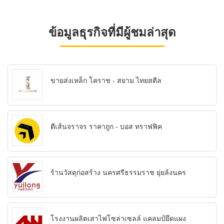
ข้อมูลธุรกิจที่มีผู้ชมล่าสุด
ขายส่งเหล็ก โคราช - สยาม ไทยสตีล
ตีเส้นจราจร ราคาถูก - บอส ทราฟฟิค
ร้านวัสดุก่อสร้าง นครศรีธรรมราช ยุ่ยล้งนคร
โรงงานผลิตเสาไฟโซล่าเซลล์ แคลมป์ยึดแผง