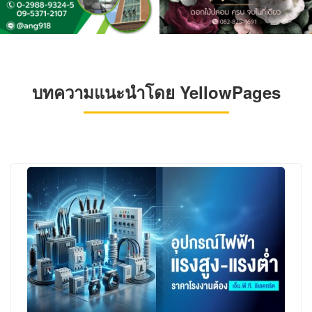
บทความแนะนำโดย YellowPages