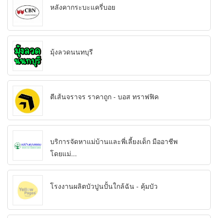
หลังคากระบะแครี่บอย
มุ้งลวดนนทบุรี
ตีเส้นจราจร ราคาถูก - บอส ทราฟฟิค
บริการจัดหาแม่บ้านและพี่เลี้ยงเด็ก มืออาชีพ
โดยแม่...
โรงงานผลิตบัวปูนปั้นใกล้ฉัน - คุ้มบัว