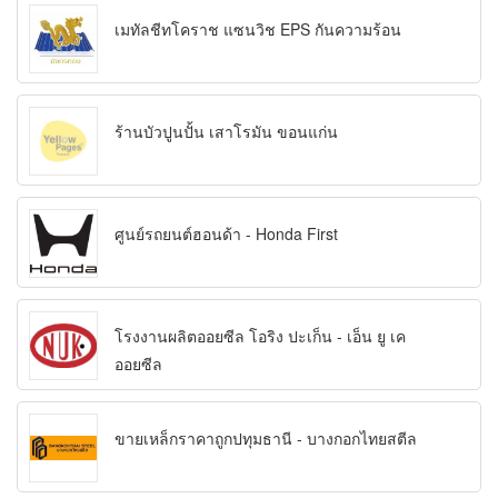
เมทัลชีทโคราช แซนวิช EPS กันความร้อน
ร้านบัวปูนปั้น เสาโรมัน ขอนแก่น
ศูนย์รถยนต์ฮอนด้า - Honda First
โรงงานผลิตออยซีล โอริง ปะเก็น - เอ็น ยู เค
ออยซีล
ขายเหล็กราคาถูกปทุมธานี - บางกอกไทยสตีล