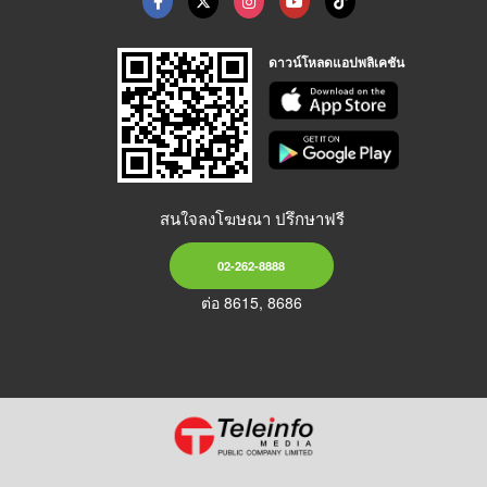
ดาวน์โหลดแอปพลิเคชัน
สนใจลงโฆษณา ปรึกษาฟรี
02-262-8888
ต่อ 8615, 8686