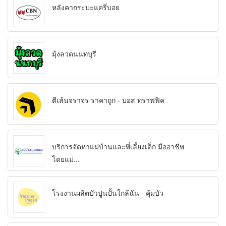
หลังคากระบะแครี่บอย
มุ้งลวดนนทบุรี
ตีเส้นจราจร ราคาถูก - บอส ทราฟฟิค
บริการจัดหาแม่บ้านและพี่เลี้ยงเด็ก มืออาชีพ
โดยแม่...
โรงงานผลิตบัวปูนปั้นใกล้ฉัน - คุ้มบัว