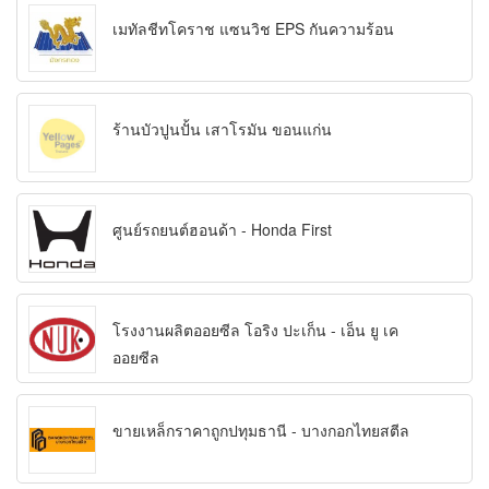
เมทัลชีทโคราช แซนวิช EPS กันความร้อน
ร้านบัวปูนปั้น เสาโรมัน ขอนแก่น
ศูนย์รถยนต์ฮอนด้า - Honda First
โรงงานผลิตออยซีล โอริง ปะเก็น - เอ็น ยู เค
ออยซีล
ขายเหล็กราคาถูกปทุมธานี - บางกอกไทยสตีล