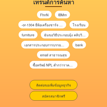
เทรนด์การค้นหา
FhnN
IBMm
-or-1304 ยี่ห้อเครื่องชาร์จ chargecore
โรงเรียน
furniture
ฉันขอวิธีประกอบมุ้ง คลิปวิดีโอ การประกอบมุ้ง
เอกสารประกอบการบรรยาย การประเมินความเสี่ยงเพื่อวางแผนการตรวจสอบ \
bank
email สาธารณสุข
ซื้อทรัพย์ NPL ต่ำกว่าราคาตลาด 30-70% แบบไม่ต้องไปประมูล”
ติดต่อขอเพิ่มข้อมูลธุรกิจ
สมัครสมาชิกฟรี