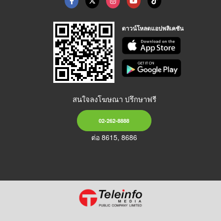
ดาวน์โหลดแอปพลิเคชัน
สนใจลงโฆษณา ปรึกษาฟรี
02-262-8888
ต่อ 8615, 8686