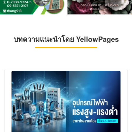
บทความแนะนำโดย YellowPages