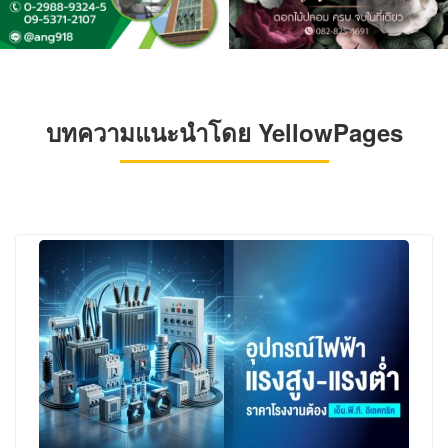
บทความแนะนำโดย YellowPages