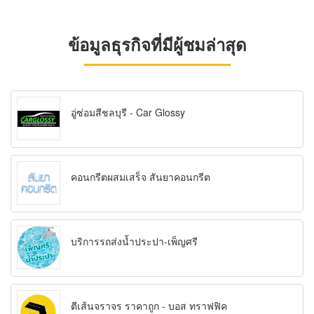
ข้อมูลธุรกิจที่มีผู้ชมล่าสุด
อู่ซ่อมสีชลบุรี - Car Glossy
คอนกรีตผสมเสร็จ สันยาคอนกรีต
บริการรถส่งน้ำประปา-เพ็ญศรี
ตีเส้นจราจร ราคาถูก - บอส ทราฟฟิค