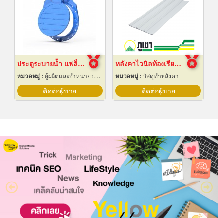
ประตูระบายน้ำ แฟล็ปวาล์ว Flap Valve Colum Pipe
หลังคาไวนิลท้องเรียบ รุ่น PR6 สีขาว, สีเทา
หมวดหมู่ :
ผู้ผลิตและจำหน่ายวาล์ว
หมวดหมู่ :
วัสดุทำหลังคา
ติดต่อผู้ขาย
ติดต่อผู้ขาย