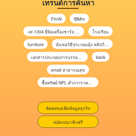
เทรนด์การค้นหา
FhnN
IBMm
-or-1304 ยี่ห้อเครื่องชาร์จ chargecore
โรงเรียน
furniture
ฉันขอวิธีประกอบมุ้ง คลิปวิดีโอ การประกอบมุ้ง
เอกสารประกอบการบรรยาย การประเมินความเสี่ยงเพื่อวางแผนการตรวจสอบ \
bank
email สาธารณสุข
ซื้อทรัพย์ NPL ต่ำกว่าราคาตลาด 30-70% แบบไม่ต้องไปประมูล”
ติดต่อขอเพิ่มข้อมูลธุรกิจ
สมัครสมาชิกฟรี