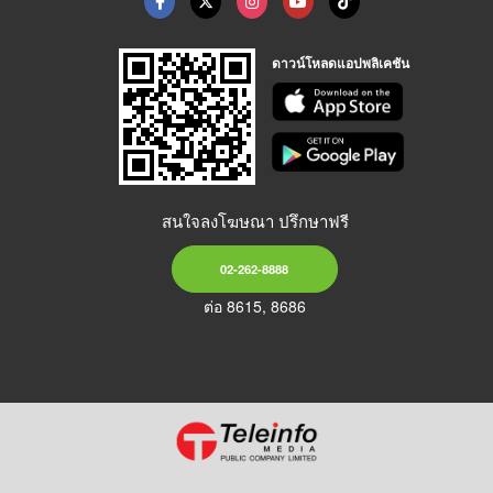
ดาวน์โหลดแอปพลิเคชัน
สนใจลงโฆษณา ปรึกษาฟรี
02-262-8888
ต่อ 8615, 8686