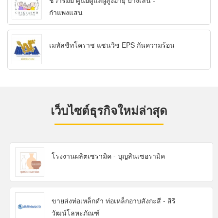
ชีวารมย์ ศูนย์ดูแลผู้สูงอายุ บางเลน -
กำแพงแสน
เมทัลชีทโคราช แซนวิช EPS กันความร้อน
เว็บไซต์ธุรกิจใหม่ล่าสุด
โรงงานผลิตเซรามิค - บุญสินเซอรามิค
ขายส่งท่อเหล็กดำ ท่อเหล็กอาบสังกะสี - สิริ
วัฒน์โลหะภัณฑ์