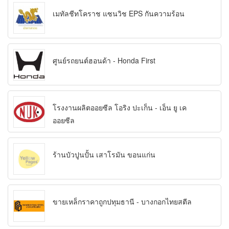
เมทัลชีทโคราช แซนวิช EPS กันความร้อน
ศูนย์รถยนต์ฮอนด้า - Honda First
โรงงานผลิตออยซีล โอริง ปะเก็น - เอ็น ยู เค
ออยซีล
ร้านบัวปูนปั้น เสาโรมัน ขอนแก่น
ขายเหล็กราคาถูกปทุมธานี - บางกอกไทยสตีล