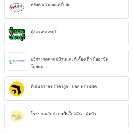
หลังคากระบะแครี่บอย
มุ้งลวดนนทบุรี
บริการจัดหาแม่บ้านและพี่เลี้ยงเด็ก มืออาชีพ
โดยแม่...
ตีเส้นจราจร ราคาถูก - บอส ทราฟฟิค
โรงงานผลิตบัวปูนปั้นใกล้ฉัน - คุ้มบัว