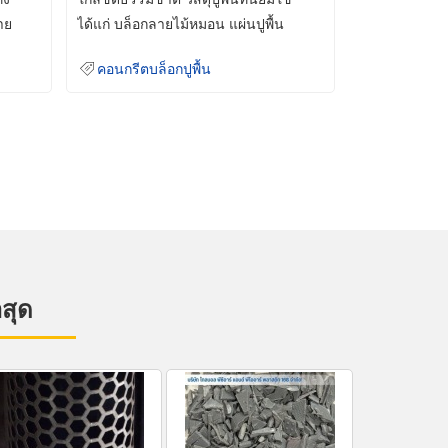
าย
ได้แก่ บล็อกลายไม้หมอน แผ่นปูพื้น
คอนกรีต
คอนกรีตบล็อกปูพื้น
าสุด