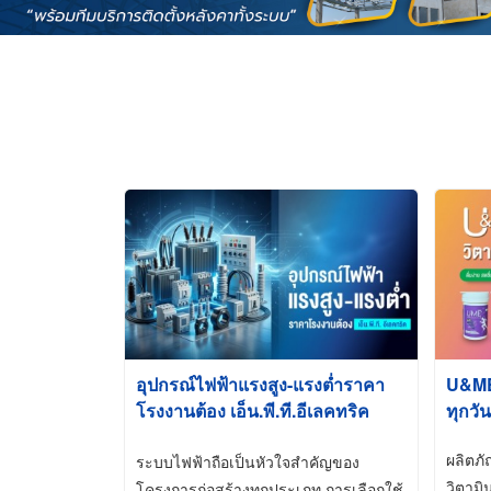
อุปกรณ์ไฟฟ้าแรงสูง-แรงต่ำราคา
U&ME ว
โรงงานต้อง เอ็น.พี.ที.อีเลคทริค
ทุกวัน
ซัพพลาย
ผลิตภ
ระบบไฟฟ้าถือเป็นหัวใจสำคัญของ
วิตามิ
โครงการก่อสร้างทุกประเภท การเลือกใช้