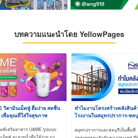
บทความแนะนำโดย YellowPages
ิตามินเม็ดฟู่ ดื่มง่าย สดชื่น
ทำไมงานโครงสร้างคลังสินค
 เพื่อคุณที่ใส่ใจสุขภาพ
โรงงานในสมุทรปราการ-ชลบุรี
นิยมใช้เหล็กชุบกัลวาไนซ์ (Ho
ัณฑ์เสริมอาหาร U&ME รูปแบบ
Galvanized)
สมุทรปราการและชลบุรีเป็นพื้นที่
นเม็ดฟู่ ละลายน้ำดื่มได้ง่าย มา
อุตสาหกรรมสำคัญของประเทศ มีทั