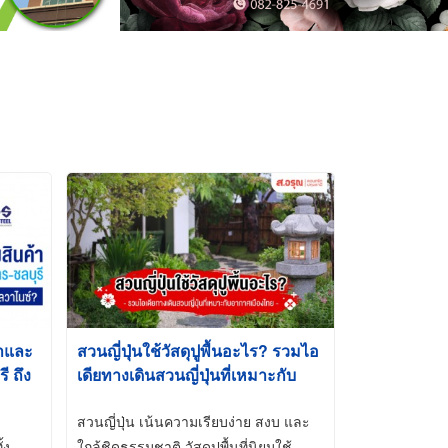
้าและ
สวนญี่ปุ่นใช้วัสดุปูพื้นอะไร? รวมไอ
 ถึง
เดียทางเดินสวนญี่ปุ่นที่เหมาะกับ
t-Dip
อากาศเมืองไทย
สวนญี่ปุ่น เน้นความเรียบง่าย สงบ และ
้ง
ใกล้ชิดธรรมชาติ วัสดุปูพื้นที่นิยมใช้