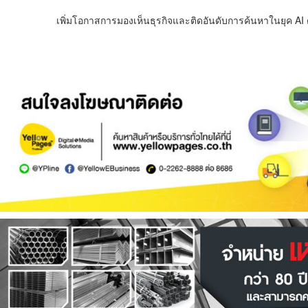
เพิ่มโอกาสการมองเห็นธุรกิจและติดอันดับการค้นหาในยุค AI ด้