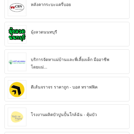
หลังคากระบะแครี่บอย
มุ้งลวดนนทบุรี
บริการจัดหาแม่บ้านและพี่เลี้ยงเด็ก มืออาชีพ
โดยแม่...
ตีเส้นจราจร ราคาถูก - บอส ทราฟฟิค
โรงงานผลิตบัวปูนปั้นใกล้ฉัน - คุ้มบัว