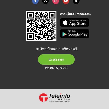
ดาวน์โหลดแอปพลิเคชัน
สนใจลงโฆษณา ปรึกษาฟรี
02-262-8888
ต่อ 8615, 8686