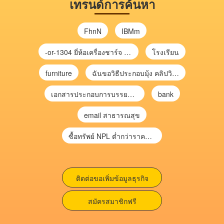
เทรนด์การค้นหา
FhnN
IBMm
-or-1304 ยี่ห้อเครื่องชาร์จ chargecore
โรงเรียน
furniture
ฉันขอวิธีประกอบมุ้ง คลิปวิดีโอ การประกอบมุ้ง
เอกสารประกอบการบรรยาย การประเมินความเสี่ยงเพื่อวางแผนการตรวจสอบ \
bank
email สาธารณสุข
ซื้อทรัพย์ NPL ต่ำกว่าราคาตลาด 30-70% แบบไม่ต้องไปประมูล”
ติดต่อขอเพิ่มข้อมูลธุรกิจ
สมัครสมาชิกฟรี