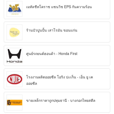
เมทัลชีทโคราช แซนวิช EPS กันความร้อน
ร้านบัวปูนปั้น เสาโรมัน ขอนแก่น
ศูนย์รถยนต์ฮอนด้า - Honda First
โรงงานผลิตออยซีล โอริง ปะเก็น - เอ็น ยู เค
ออยซีล
ขายเหล็กราคาถูกปทุมธานี - บางกอกไทยสตีล