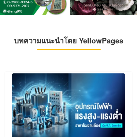
บทความแนะนำโดย YellowPages