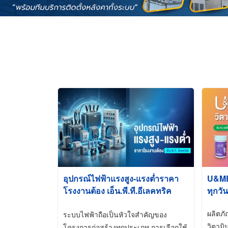
อุปกรณ์ไฟฟ้าแรงสูง-แรงต่ำราคา
U&ME ว
โรงงานต้อง เอ็น.พี.ที.อีเลคทริค
ทุกวัน
ซัพพลาย
ผลิตภ
ระบบไฟฟ้าถือเป็นหัวใจสำคัญของ
วิตามิ
โครงการก่อสร้างทุกประเภท การเลือกใช้