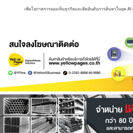
เพิ่มโอกาสการมองเห็นธุรกิจและติดอันดับการค้นหาในยุค AI ด้