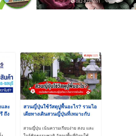
้าและ
สวนญี่ปุ่นใช้วัสดุปูพื้นอะไร? รวมไอ
 ถึง
เดียทางเดินสวนญี่ปุ่นที่เหมาะกับ
t-Dip
อากาศเมืองไทย
สวนญี่ปุ่น เน้นความเรียบง่าย สงบ และ
้ง
ใกล้ชิดธรรมชาติ วัสดุปูพื้นที่นิยมใช้