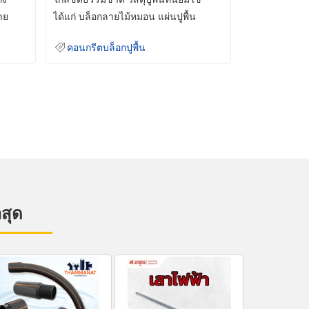
าย
ได้แก่ บล็อกลายไม้หมอน แผ่นปูพื้น
คอนกรีต
คอนกรีตบล็อกปูพื้น
าสุด