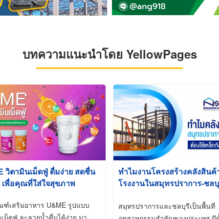
บทความแนะนำโดย YellowPages
ิตามินเม็ดฟู่ ดื่มง่าย สดชื่น
ทำไมงานโครงสร้างคลังสินค
 เพื่อคุณที่ใส่ใจสุขภาพ
โรงงานในสมุทรปราการ-ชลบุรี
นิยมใช้เหล็กชุบกัลวาไนซ์ (Ho
ัณฑ์เสริมอาหาร U&ME รูปแบบ
Galvanized)
สมุทรปราการและชลบุรีเป็นพื้นที่
นเม็ดฟู่ ละลายน้ำดื่มได้ง่าย มา
อุตสาหกรรมสำคัญของประเทศ มีทั