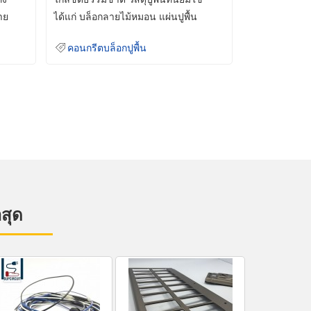
าย
ได้แก่ บล็อกลายไม้หมอน แผ่นปูพื้น
คอนกรีต
คอนกรีตบล็อกปูพื้น
าสุด