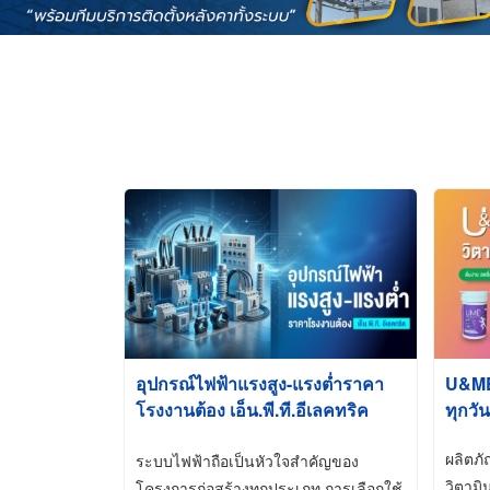
อุปกรณ์ไฟฟ้าแรงสูง-แรงต่ำราคา
U&ME ว
โรงงานต้อง เอ็น.พี.ที.อีเลคทริค
ทุกวัน
ซัพพลาย
ผลิตภ
ระบบไฟฟ้าถือเป็นหัวใจสำคัญของ
วิตามิ
โครงการก่อสร้างทุกประเภท การเลือกใช้