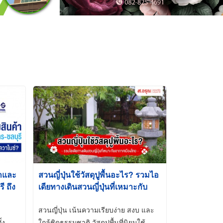
้าและ
สวนญี่ปุ่นใช้วัสดุปูพื้นอะไร? รวมไอ
 ถึง
เดียทางเดินสวนญี่ปุ่นที่เหมาะกับ
t-Dip
อากาศเมืองไทย
สวนญี่ปุ่น เน้นความเรียบง่าย สงบ และ
้ง
ใกล้ชิดธรรมชาติ วัสดุปูพื้นที่นิยมใช้