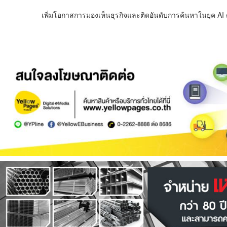
เพิ่มโอกาสการมองเห็นธุรกิจและติดอันดับการค้นหาในยุค AI ด้