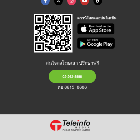
ดาวน์โหลดแอปพลิเคชัน
สนใจลงโฆษณา ปรึกษาฟรี
02-262-8888
ต่อ 8615, 8686