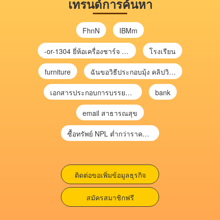
เทรนด์การค้นหา
FhnN
IBMm
-or-1304 ยี่ห้อเครื่องชาร์จ chargecore
โรงเรียน
furniture
ฉันขอวิธีประกอบมุ้ง คลิปวิดีโอ การประกอบมุ้ง
เอกสารประกอบการบรรยาย การประเมินความเสี่ยงเพื่อวางแผนการตรวจสอบ \
bank
email สาธารณสุข
ซื้อทรัพย์ NPL ต่ำกว่าราคาตลาด 30-70% แบบไม่ต้องไปประมูล”
ติดต่อขอเพิ่มข้อมูลธุรกิจ
สมัครสมาชิกฟรี