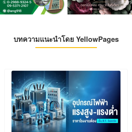
บทความแนะนำโดย YellowPages