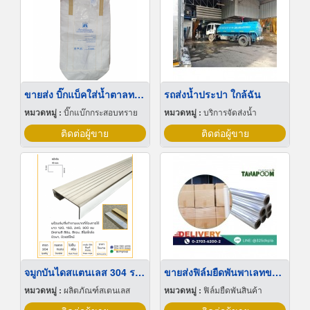
ขายส่ง บิ๊กแบ็คใส่น้ำตาลทราย สมุทรปราการ
รถส่งน้ำประปา ใกล้ฉัน
หมวดหมู่ :
บิ๊กแบ๊กกระสอบทราย
หมวดหมู่ :
บริการจัดส่งน้ำ
ติดต่อผู้ขาย
ติดต่อผู้ขาย
จมูกบันไดสแตนเลส 304 ราคาโรงงาน
ขายส่งฟิล์มยืดพันพาเลทขนาดพันด้วยมือ Hand wrap
หมวดหมู่ :
ผลิตภัณฑ์สเตนเลส
หมวดหมู่ :
ฟิล์มยืดพันสินค้า