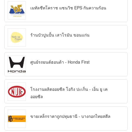
เมทัลชีทโคราช แซนวิช EPS กันความร้อน
ร้านบัวปูนปั้น เสาโรมัน ขอนแก่น
ศูนย์รถยนต์ฮอนด้า - Honda First
โรงงานผลิตออยซีล โอริง ปะเก็น - เอ็น ยู เค
ออยซีล
ขายเหล็กราคาถูกปทุมธานี - บางกอกไทยสตีล