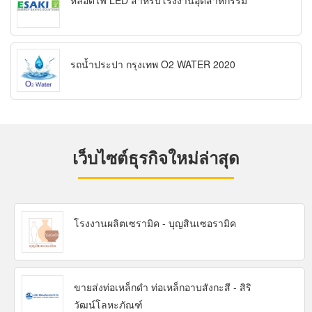
หลอดไฟ LED สำหรับโรงงานอุตสาหกรรม
รถน้ำประปา กรุงเทพ O2 WATER 2020
เว็บไซต์ธุรกิจใหม่ล่าสุด
โรงงานผลิตเซรามิค - บุญสินเซอรามิค
ขายส่งท่อเหล็กดำ ท่อเหล็กอาบสังกะสี - สิริ
วัฒน์โลหะภัณฑ์