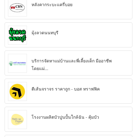
หลังคากระบะแครี่บอย
มุ้งลวดนนทบุรี
บริการจัดหาแม่บ้านและพี่เลี้ยงเด็ก มืออาชีพ
โดยแม่...
ตีเส้นจราจร ราคาถูก - บอส ทราฟฟิค
โรงงานผลิตบัวปูนปั้นใกล้ฉัน - คุ้มบัว