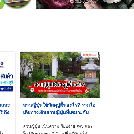
้าและ
สวนญี่ปุ่นใช้วัสดุปูพื้นอะไร? รวมไอ
 ถึง
เดียทางเดินสวนญี่ปุ่นที่เหมาะกับ
t-Dip
อากาศเมืองไทย
สวนญี่ปุ่น เน้นความเรียบง่าย สงบ และ
้ง
ใกล้ชิดธรรมชาติ วัสดุปูพื้นที่นิยมใช้