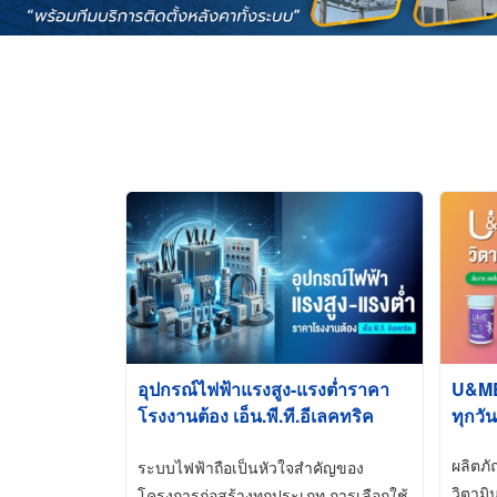
อุปกรณ์ไฟฟ้าแรงสูง-แรงต่ำราคา
U&ME ว
โรงงานต้อง เอ็น.พี.ที.อีเลคทริค
ทุกวัน
ซัพพลาย
ผลิตภ
ระบบไฟฟ้าถือเป็นหัวใจสำคัญของ
วิตามิ
โครงการก่อสร้างทุกประเภท การเลือกใช้