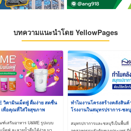
บทความแนะนำโดย YellowPages
ิตามินเม็ดฟู่ ดื่มง่าย สดชื่น
ทำไมงานโครงสร้างคลังสินค
 เพื่อคุณที่ใส่ใจสุขภาพ
โรงงานในสมุทรปราการ-ชลบุรี
นิยมใช้เหล็กชุบกัลวาไนซ์ (Ho
ัณฑ์เสริมอาหาร U&ME รูปแบบ
Galvanized)
สมุทรปราการและชลบุรีเป็นพื้นที่
นเม็ดฟู่ ละลายน้ำดื่มได้ง่าย มา
อุตสาหกรรมสำคัญของประเทศ มีทั