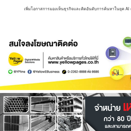
เพิ่มโอกาสการมองเห็นธุรกิจและติดอันดับการค้นหาในยุค AI ด้