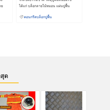
าย
ได้แก่ บล็อกลายไม้หมอน แผ่นปูพื้น
คอนกรีต
คอนกรีตบล็อกปูพื้น
าสุด