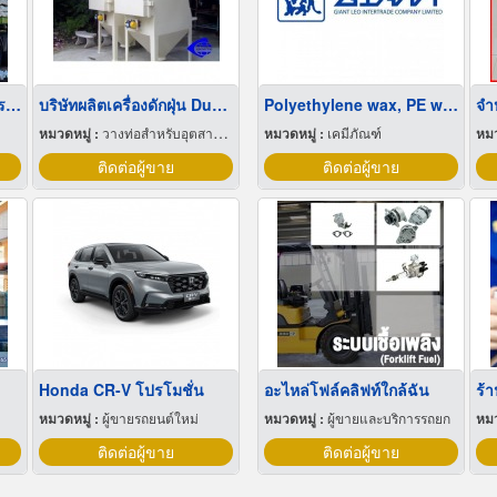
ขายส่งเกลือสมุทรทุกชนิดราคาถูก
บริษัทผลิตเครื่องดักฝุ่น Dust Collector
Polyethylene wax, PE wax โพลีเอททีลีน แว็กซ์
จำ
หมวดหมู่ :
วางท่อสำหรับอุตสาหกรรมท่อ
หมวดหมู่ :
เคมีภัณฑ์
หมว
ติดต่อผู้ขาย
ติดต่อผู้ขาย
Honda CR-V โปรโมชั่น
อะไหล่โฟล์คลิฟท์ใกล้ฉัน
หมวดหมู่ :
ผู้ขายรถยนต์ใหม่
หมวดหมู่ :
ผู้ขายและบริการรถยก
หมว
ติดต่อผู้ขาย
ติดต่อผู้ขาย