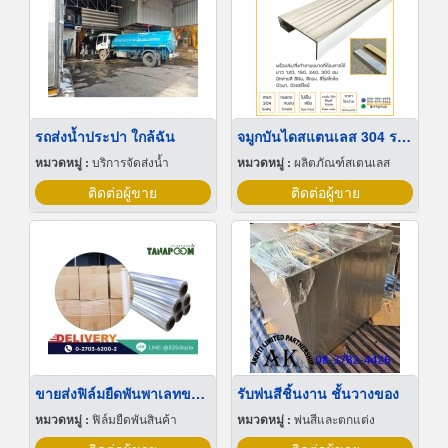
รถส่งน้ำประปา ใกล้ฉัน
จมูกบันไดสแตนเลส 304 ราคาโรงงาน
หมวดหมู่ :
บริการจัดส่งน้ำ
หมวดหมู่ :
ผลิตภัณฑ์สเตนเลส
ติดต่อผู้ขาย
ติดต่อผู้ขาย
ขายส่งฟิล์มยืดพันพาเลทขนาดพันด้วยมือ Hand wrap
รับพ่นสีชิ้นงาน ชั้นวางของ
หมวดหมู่ :
ฟิล์มยืดพันสินค้า
หมวดหมู่ :
พ่นสีและตกแต่ง