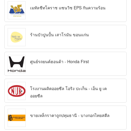
เมทัลชีทโคราช แซนวิช EPS กันความร้อน
ร้านบัวปูนปั้น เสาโรมัน ขอนแก่น
ศูนย์รถยนต์ฮอนด้า - Honda First
โรงงานผลิตออยซีล โอริง ปะเก็น - เอ็น ยู เค
ออยซีล
ขายเหล็กราคาถูกปทุมธานี - บางกอกไทยสตีล