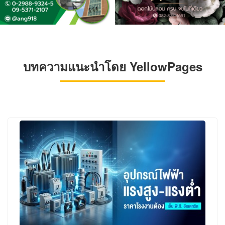
บทความแนะนำโดย YellowPages