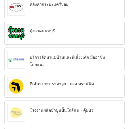
หลังคากระบะแครี่บอย
มุ้งลวดนนทบุรี
บริการจัดหาแม่บ้านและพี่เลี้ยงเด็ก มืออาชีพ
โดยแม่...
ตีเส้นจราจร ราคาถูก - บอส ทราฟฟิค
โรงงานผลิตบัวปูนปั้นใกล้ฉัน - คุ้มบัว