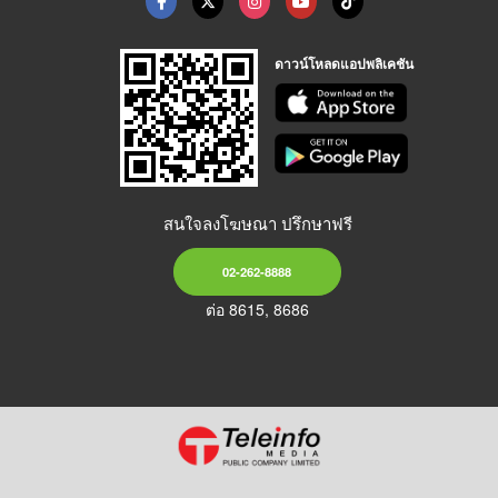
ดาวน์โหลดแอปพลิเคชัน
สนใจลงโฆษณา ปรึกษาฟรี
02-262-8888
ต่อ 8615, 8686