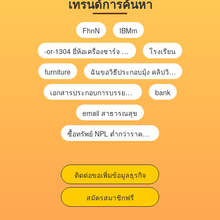
เทรนด์การค้นหา
FhnN
IBMm
-or-1304 ยี่ห้อเครื่องชาร์จ chargecore
โรงเรียน
furniture
ฉันขอวิธีประกอบมุ้ง คลิปวิดีโอ การประกอบมุ้ง
เอกสารประกอบการบรรยาย การประเมินความเสี่ยงเพื่อวางแผนการตรวจสอบ \
bank
email สาธารณสุข
ซื้อทรัพย์ NPL ต่ำกว่าราคาตลาด 30-70% แบบไม่ต้องไปประมูล”
ติดต่อขอเพิ่มข้อมูลธุรกิจ
สมัครสมาชิกฟรี