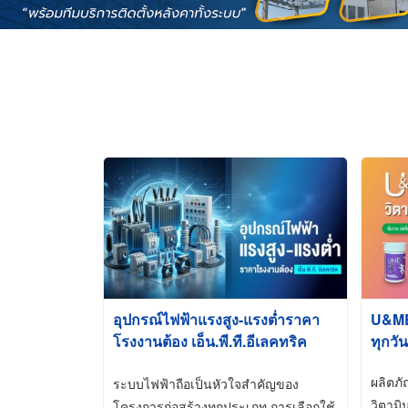
อุปกรณ์ไฟฟ้าแรงสูง-แรงต่ำราคา
U&ME ว
โรงงานต้อง เอ็น.พี.ที.อีเลคทริค
ทุกวัน
ซัพพลาย
ผลิตภ
ระบบไฟฟ้าถือเป็นหัวใจสำคัญของ
วิตามิ
โครงการก่อสร้างทุกประเภท การเลือกใช้