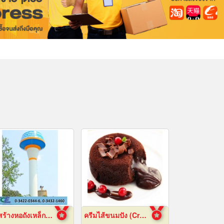
รับสร้างหอถังเหล็กเก็บน้ำ
ครีมไส้ขนมปัง (Cream fillings for bread)