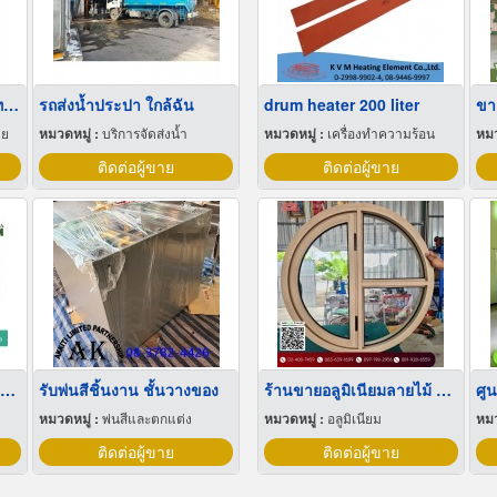
ขายส่ง บิ๊กแบ็คใส่น้ำตาลทราย สมุทรปราการ
รถส่งน้ำประปา ใกล้ฉัน
drum heater 200 liter
ขา
าย
หมวดหมู่ :
บริการจัดส่งน้ำ
หมวดหมู่ :
เครื่องทำความร้อน
หมว
ติดต่อผู้ขาย
ติดต่อผู้ขาย
ขายส่งฟิล์มยืดพันพาเลทขนาดพันด้วยมือ Hand wrap
รับพ่นสีชิ้นงาน ชั้นวางของ
ร้านขายอลูมิเนียมลายไม้ สาย1
ศูน
หมวดหมู่ :
พ่นสีและตกแต่ง
หมวดหมู่ :
อลูมิเนียม
หมว
ติดต่อผู้ขาย
ติดต่อผู้ขาย