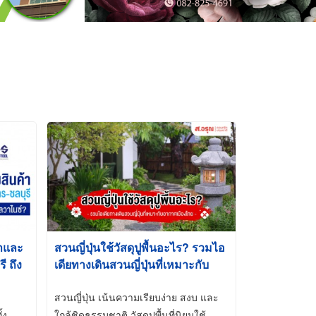
้าและ
สวนญี่ปุ่นใช้วัสดุปูพื้นอะไร? รวมไอ
 ถึง
เดียทางเดินสวนญี่ปุ่นที่เหมาะกับ
t-Dip
อากาศเมืองไทย
สวนญี่ปุ่น เน้นความเรียบง่าย สงบ และ
้ง
ใกล้ชิดธรรมชาติ วัสดุปูพื้นที่นิยมใช้