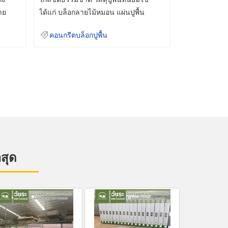
าย
ได้แก่ บล็อกลายไม้หมอน แผ่นปูพื้น
คอนกรีต
คอนกรีตบล็อกปูพื้น
าสุด