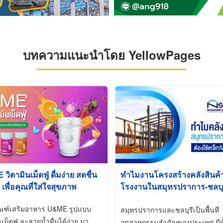
บทความแนะนำโดย YellowPages
ิตามินเม็ดฟู่ ดื่มง่าย สดชื่น
ทำไมงานโครงสร้างคลังสินค
 เพื่อคุณที่ใส่ใจสุขภาพ
โรงงานในสมุทรปราการ-ชลบุรี
นิยมใช้เหล็กชุบกัลวาไนซ์ (Ho
ัณฑ์เสริมอาหาร U&ME รูปแบบ
Galvanized)
สมุทรปราการและชลบุรีเป็นพื้นที่
นเม็ดฟู่ ละลายน้ำดื่มได้ง่าย มา
อุตสาหกรรมสำคัญของประเทศ มีทั