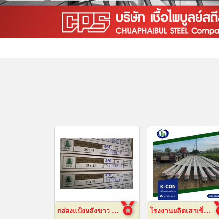
กล่องแป้งหลังขาว บางเลนเกรดA(BL-Aหลังขาว)
โรงงานผลิตเสาเข็ม สมุทรปราการ