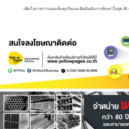
เพิ่มโอกาสการมองเห็นธุรกิจและติดอันดับการค้นหาในยุค AI ด้