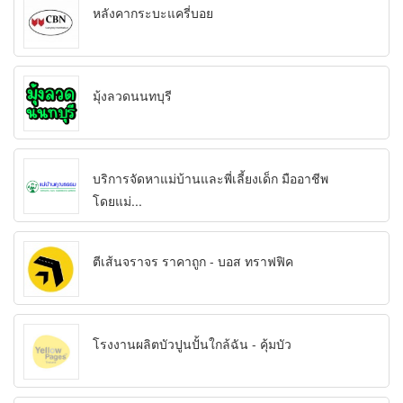
หลังคากระบะแครี่บอย
มุ้งลวดนนทบุรี
บริการจัดหาแม่บ้านและพี่เลี้ยงเด็ก มืออาชีพ
โดยแม่...
ตีเส้นจราจร ราคาถูก - บอส ทราฟฟิค
โรงงานผลิตบัวปูนปั้นใกล้ฉัน - คุ้มบัว