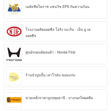
เมทัลชีทโคราช แซนวิช EPS กันความร้อน
โรงงานผลิตออยซีล โอริง ปะเก็น - เอ็น ยู เค
ออยซีล
ศูนย์รถยนต์ฮอนด้า - Honda First
ร้านบัวปูนปั้น เสาโรมัน ขอนแก่น
ขายเหล็กราคาถูกปทุมธานี - บางกอกไทยสตีล