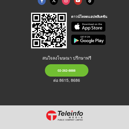
ดาวน์โหลดแอปพลิเคชัน
สนใจลงโฆษณา ปรึกษาฟรี
02-262-8888
ต่อ 8615, 8686