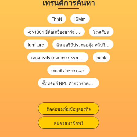
เทรนด์การค้นหา
FhnN
IBMm
-or-1304 ยี่ห้อเครื่องชาร์จ chargecore
โรงเรียน
furniture
ฉันขอวิธีประกอบมุ้ง คลิปวิดีโอ การประกอบมุ้ง
เอกสารประกอบการบรรยาย การประเมินความเสี่ยงเพื่อวางแผนการตรวจสอบ \
bank
email สาธารณสุข
ซื้อทรัพย์ NPL ต่ำกว่าราคาตลาด 30-70% แบบไม่ต้องไปประมูล”
ติดต่อขอเพิ่มข้อมูลธุรกิจ
สมัครสมาชิกฟรี