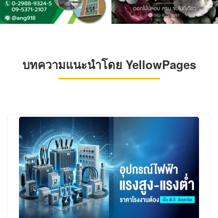
บทความแนะนำโดย YellowPages