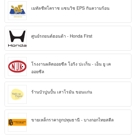
เมทัลชีทโคราช แซนวิช EPS กันความร้อน
ศูนย์รถยนต์ฮอนด้า - Honda First
โรงงานผลิตออยซีล โอริง ปะเก็น - เอ็น ยู เค
ออยซีล
ร้านบัวปูนปั้น เสาโรมัน ขอนแก่น
ขายเหล็กราคาถูกปทุมธานี - บางกอกไทยสตีล