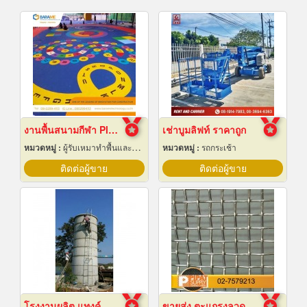
งานพื้นสนามกีฬา Play Ground EPDM สนามเด็กเล่น
เช่าบูมลิฟท์ ราคาถูก
หมวดหมู่ :
ผู้รับเหมาทำพื้นและทางเดิน
หมวดหมู่ :
รถกระเช้า
ติดต่อผู้ขาย
ติดต่อผู้ขาย
โรงงานผลิต แทงค์น้ำคอนกรีตสำเร็จรูป
ขายส่ง ตะแกรงลวดสานสแตนเลส