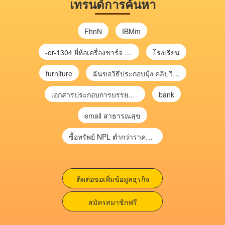
เทรนด์การค้นหา
FhnN
IBMm
-or-1304 ยี่ห้อเครื่องชาร์จ chargecore
โรงเรียน
furniture
ฉันขอวิธีประกอบมุ้ง คลิปวิดีโอ การประกอบมุ้ง
เอกสารประกอบการบรรยาย การประเมินความเสี่ยงเพื่อวางแผนการตรวจสอบ \
bank
email สาธารณสุข
ซื้อทรัพย์ NPL ต่ำกว่าราคาตลาด 30-70% แบบไม่ต้องไปประมูล”
ติดต่อขอเพิ่มข้อมูลธุรกิจ
สมัครสมาชิกฟรี