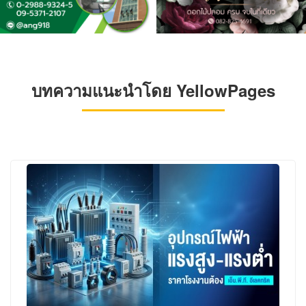
บทความแนะนำโดย YellowPages