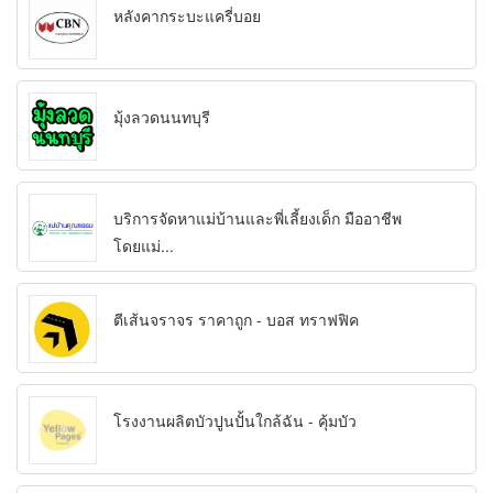
หลังคากระบะแครี่บอย
มุ้งลวดนนทบุรี
บริการจัดหาแม่บ้านและพี่เลี้ยงเด็ก มืออาชีพ
โดยแม่...
ตีเส้นจราจร ราคาถูก - บอส ทราฟฟิค
โรงงานผลิตบัวปูนปั้นใกล้ฉัน - คุ้มบัว