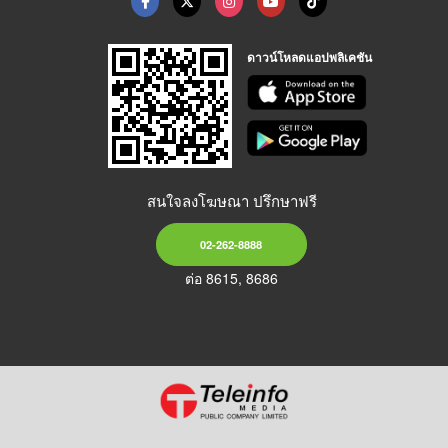
ดาวน์โหลดแอปพลิเคชัน
สนใจลงโฆษณา ปรึกษาฟรี
02-262-8888
ต่อ 8615, 8686