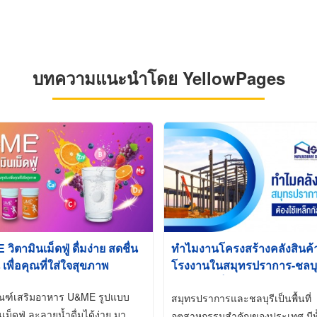
บทความแนะนำโดย YellowPages
ิตามินเม็ดฟู่ ดื่มง่าย สดชื่น
ทำไมงานโครงสร้างคลังสินค
 เพื่อคุณที่ใส่ใจสุขภาพ
โรงงานในสมุทรปราการ-ชลบุรี
นิยมใช้เหล็กชุบกัลวาไนซ์ (Ho
ัณฑ์เสริมอาหาร U&ME รูปแบบ
Galvanized)
สมุทรปราการและชลบุรีเป็นพื้นที่
นเม็ดฟู่ ละลายน้ำดื่มได้ง่าย มา
อุตสาหกรรมสำคัญของประเทศ มีทั