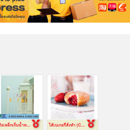
หอถังเหล็กเก็บน้ำทรงกลม
ไส้เบเกอรี่สั่งทำ (Custom bakery fillings)