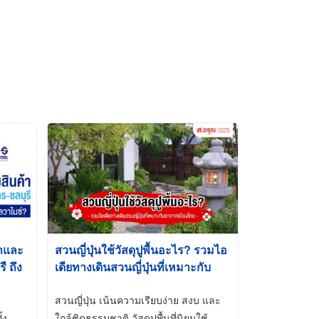
้าและ
สวนญี่ปุ่นใช้วัสดุปูพื้นอะไร? รวมไอ
 ถึง
เดียทางเดินสวนญี่ปุ่นที่เหมาะกับ
t-Dip
อากาศเมืองไทย
สวนญี่ปุ่น เน้นความเรียบง่าย สงบ และ
้ง
ใกล้ชิดธรรมชาติ วัสดุปูพื้นที่นิยมใช้