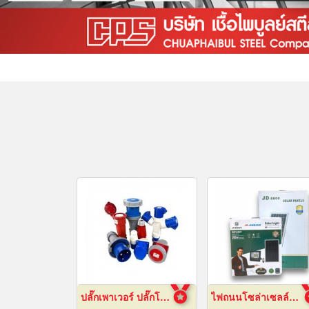
ปลั๊กเพาเวอร์ ปลั๊กโรงงาน ปลั๊กอุตสาหกรรม พัทยา ชลบุรี
ไฟถนนโซล่าเซลล์ พัทยา ชลบุรี