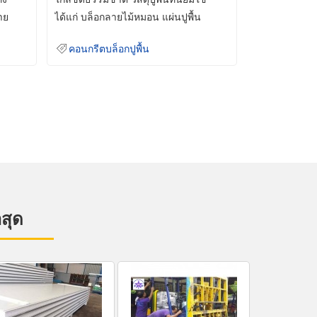
าย
ได้แก่ บล็อกลายไม้หมอน แผ่นปูพื้น
คอนกรีต
คอนกรีตบล็อกปูพื้น
าสุด