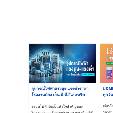
อุปกรณ์ไฟฟ้าแรงสูง-แรงต่ำราคา
U&ME ว
โรงงานต้อง เอ็น.พี.ที.อีเลคทริค
ทุกวัน
ซัพพลาย
ผลิตภ
ระบบไฟฟ้าถือเป็นหัวใจสำคัญของ
วิตามิ
โครงการก่อสร้างทุกประเภท การเลือกใช้