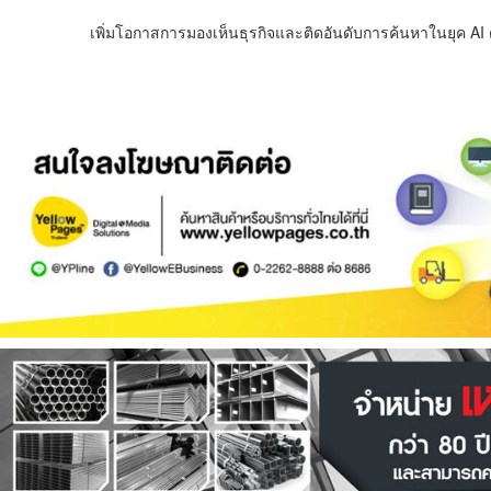
เพิ่มโอกาสการมองเห็นธุรกิจและติดอันดับการค้นหาในยุค AI ด้