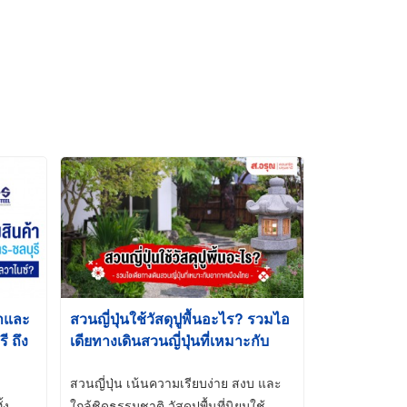
้าและ
สวนญี่ปุ่นใช้วัสดุปูพื้นอะไร? รวมไอ
 ถึง
เดียทางเดินสวนญี่ปุ่นที่เหมาะกับ
t-Dip
อากาศเมืองไทย
สวนญี่ปุ่น เน้นความเรียบง่าย สงบ และ
้ง
ใกล้ชิดธรรมชาติ วัสดุปูพื้นที่นิยมใช้