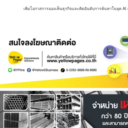
เพิ่มโอกาสการมองเห็นธุรกิจและติดอันดับการค้นหาในยุค AI ด้