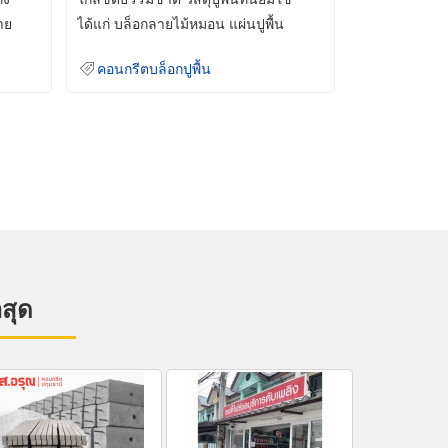
าย
ได้แก่ บล็อกลายไม้หมอน แผ่นปูพื้น
คอนกรีต
คอนกรีตบล็อกปูพื้น
าสุด