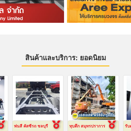
สินค้าและบริการ: ยอดนิยม
พ่นสี คัสซีรถ ชลบุรี
ทุบตึก สมุทรปราการ