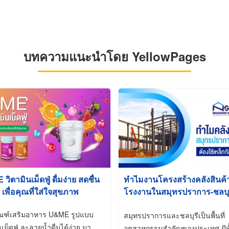
บทความแนะนำโดย YellowPages
ิตามินเม็ดฟู่ ดื่มง่าย สดชื่น
ทำไมงานโครงสร้างคลังสินค
 เพื่อคุณที่ใส่ใจสุขภาพ
โรงงานในสมุทรปราการ-ชลบุรี
นิยมใช้เหล็กชุบกัลวาไนซ์ (Ho
ัณฑ์เสริมอาหาร U&ME รูปแบบ
Galvanized)
สมุทรปราการและชลบุรีเป็นพื้นที่
นเม็ดฟู่ ละลายน้ำดื่มได้ง่าย มา
อุตสาหกรรมสำคัญของประเทศ มีทั