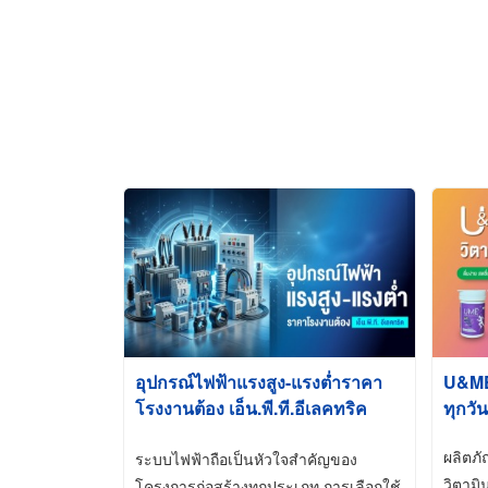
อุปกรณ์ไฟฟ้าแรงสูง-แรงต่ำราคา
U&ME ว
โรงงานต้อง เอ็น.พี.ที.อีเลคทริค
ทุกวัน
ซัพพลาย
ผลิตภ
ระบบไฟฟ้าถือเป็นหัวใจสำคัญของ
วิตามิ
โครงการก่อสร้างทุกประเภท การเลือกใช้