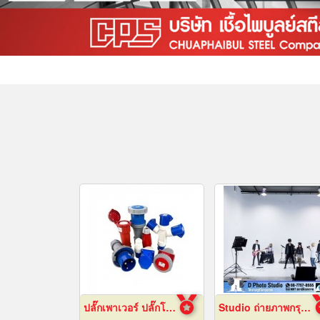
ปลั๊กเพาเวอร์ ปลั๊กโรงงาน ปลั๊กอุตสาหกรรม พัทยา ชลบุรี
Studio ถ่ายภาพกรุงเทพ