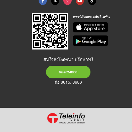
ดาวน์โหลดแอปพลิเคชัน
สนใจลงโฆษณา ปรึกษาฟรี
02-262-8888
ต่อ 8615, 8686