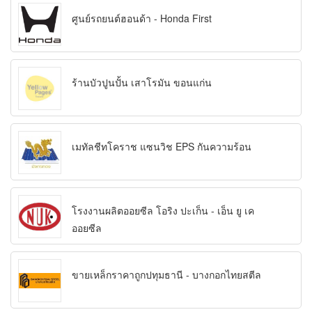
ศูนย์รถยนต์ฮอนด้า - Honda First
ร้านบัวปูนปั้น เสาโรมัน ขอนแก่น
เมทัลชีทโคราช แซนวิช EPS กันความร้อน
โรงงานผลิตออยซีล โอริง ปะเก็น - เอ็น ยู เค
ออยซีล
ขายเหล็กราคาถูกปทุมธานี - บางกอกไทยสตีล