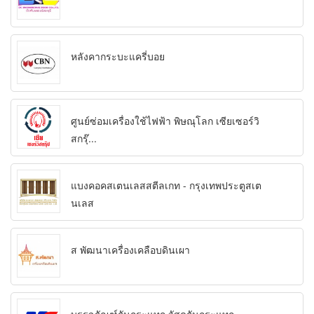
หลังคากระบะแครี่บอย
ศูนย์ซ่อมเครื่องใช้ไฟฟ้า พิษณุโลก เซียเซอร์วิ
สกรุ๊...
แบงคอคสเตนเลสสตีลเกท - กรุงเทพประตูสเต
นเลส
ส พัฒนาเครื่องเคลือบดินเผา