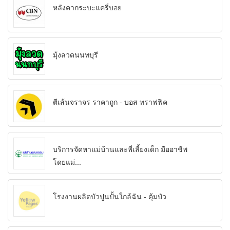
หลังคากระบะแครี่บอย
มุ้งลวดนนทบุรี
ตีเส้นจราจร ราคาถูก - บอส ทราฟฟิค
บริการจัดหาแม่บ้านและพี่เลี้ยงเด็ก มืออาชีพ
โดยแม่...
โรงงานผลิตบัวปูนปั้นใกล้ฉัน - คุ้มบัว