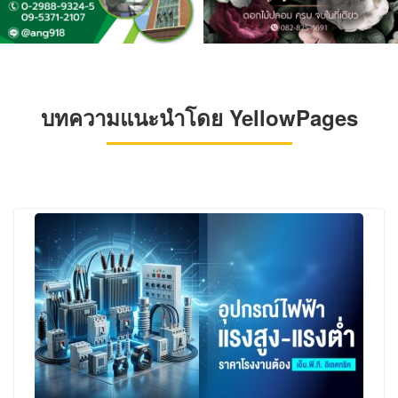
บทความแนะนำโดย YellowPages