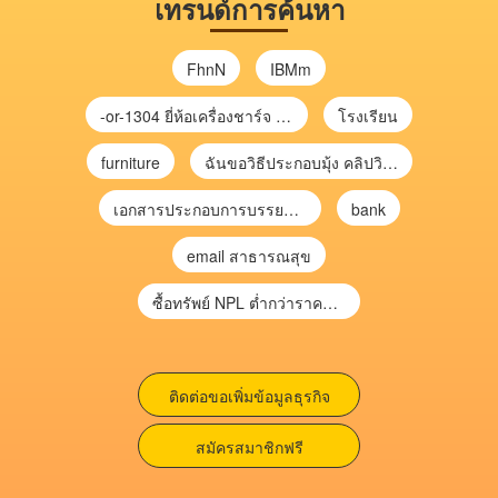
เทรนด์การค้นหา
FhnN
IBMm
-or-1304 ยี่ห้อเครื่องชาร์จ chargecore
โรงเรียน
furniture
ฉันขอวิธีประกอบมุ้ง คลิปวิดีโอ การประกอบมุ้ง
เอกสารประกอบการบรรยาย การประเมินความเสี่ยงเพื่อวางแผนการตรวจสอบ \
bank
email สาธารณสุข
ซื้อทรัพย์ NPL ต่ำกว่าราคาตลาด 30-70% แบบไม่ต้องไปประมูล”
ติดต่อขอเพิ่มข้อมูลธุรกิจ
สมัครสมาชิกฟรี