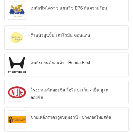
เมทัลชีทโคราช แซนวิช EPS กันความร้อน
ร้านบัวปูนปั้น เสาโรมัน ขอนแก่น
ศูนย์รถยนต์ฮอนด้า - Honda First
โรงงานผลิตออยซีล โอริง ปะเก็น - เอ็น ยู เค
ออยซีล
ขายเหล็กราคาถูกปทุมธานี - บางกอกไทยสตีล