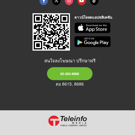
ดาวน์โหลดแอปพลิเคชัน
สนใจลงโฆษณา ปรึกษาฟรี
02-262-8888
ต่อ 8615, 8686