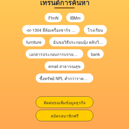
เทรนด์การค้นหา
FhnN
IBMm
-or-1304 ยี่ห้อเครื่องชาร์จ chargecore
โรงเรียน
furniture
ฉันขอวิธีประกอบมุ้ง คลิปวิดีโอ การประกอบมุ้ง
เอกสารประกอบการบรรยาย การประเมินความเสี่ยงเพื่อวางแผนการตรวจสอบ \
bank
email สาธารณสุข
ซื้อทรัพย์ NPL ต่ำกว่าราคาตลาด 30-70% แบบไม่ต้องไปประมูล”
ติดต่อขอเพิ่มข้อมูลธุรกิจ
สมัครสมาชิกฟรี