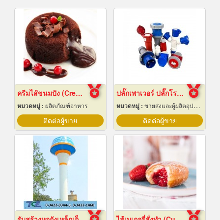
ครีมไส้ขนมปัง (Cream fillings for bread)
ปลั๊กเพาเวอร์ ปลั๊กโรงงาน ปลั๊กอุตสาหกรรม พัทยา ชลบุรี
หมวดหมู่ :
ผลิตภัณฑ์อาหาร
หมวดหมู่ :
ขายส่งและผู้ผลิตอุปกรณ์เครื่องใช้ไฟฟ้า
ติดต่อผู้ขาย
ติดต่อผู้ขาย
รับสร้างหอถังเหล็กเก็บน้ำ
ไส้เบเกอรี่สั่งทำ (Custom bakery fillings)