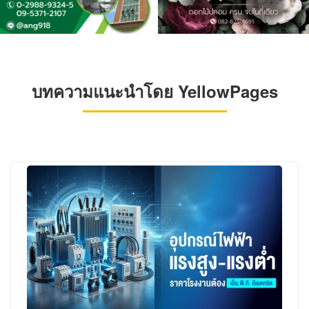
บทความแนะนำโดย YellowPages