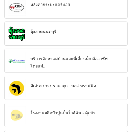
หลังคากระบะแครี่บอย
มุ้งลวดนนทบุรี
บริการจัดหาแม่บ้านและพี่เลี้ยงเด็ก มืออาชีพ
โดยแม่...
ตีเส้นจราจร ราคาถูก - บอส ทราฟฟิค
โรงงานผลิตบัวปูนปั้นใกล้ฉัน - คุ้มบัว