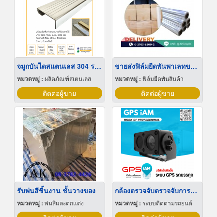
จมูกบันไดสแตนเลส 304 ราคาโรงงาน
ขายส่งฟิล์มยืดพันพาเลทขนาดพันด้วยมือ Hand wrap
หมวดหมู่ :
ผลิตภัณฑ์สเตนเลส
หมวดหมู่ :
ฟิล์มยืดพันสินค้า
ติดต่อผู้ขาย
ติดต่อผู้ขาย
รับพ่นสีชิ้นงาน ชั้นวางของ
กล้องตรวจจับตรวจจับการหลับใน
หมวดหมู่ :
พ่นสีและตกแต่ง
หมวดหมู่ :
ระบบติดตามรถยนต์