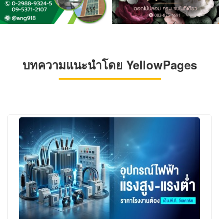
บทความแนะนำโดย YellowPages