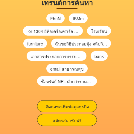
เทรนด์การค้นหา
FhnN
IBMm
-or-1304 ยี่ห้อเครื่องชาร์จ chargecore
โรงเรียน
furniture
ฉันขอวิธีประกอบมุ้ง คลิปวิดีโอ การประกอบมุ้ง
เอกสารประกอบการบรรยาย การประเมินความเสี่ยงเพื่อวางแผนการตรวจสอบ \
bank
email สาธารณสุข
ซื้อทรัพย์ NPL ต่ำกว่าราคาตลาด 30-70% แบบไม่ต้องไปประมูล”
ติดต่อขอเพิ่มข้อมูลธุรกิจ
สมัครสมาชิกฟรี