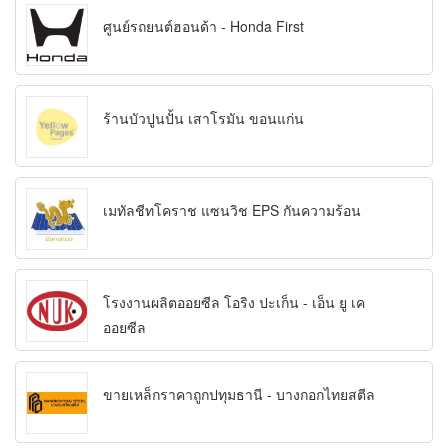
ศูนย์รถยนต์ฮอนด้า - Honda First
ร้านบัวปูนปั้น เสาโรมัน ขอนแก่น
เมทัลชีทโคราช แซนวิช EPS กันความร้อน
โรงงานผลิตออยซีล โอริง ปะเก็น - เอ็น ยู เค
ออยซีล
ขายเหล็กราคาถูกปทุมธานี - บางกอกไทยสตีล