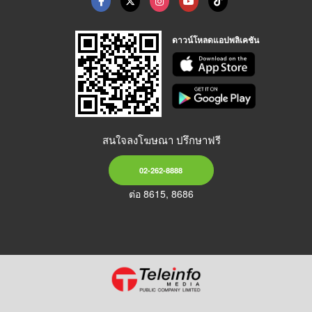
ดาวน์โหลดแอปพลิเคชัน
สนใจลงโฆษณา ปรึกษาฟรี
02-262-8888
ต่อ 8615, 8686