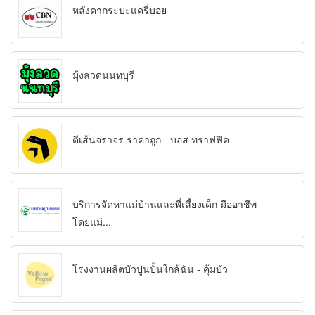
หลังคากระบะแครี่บอย
มุ้งลวดนนทบุรี
ตีเส้นจราจร ราคาถูก - บอส ทราฟฟิค
บริการจัดหาแม่บ้านและพี่เลี้ยงเด็ก มืออาชีพ
โดยแม่...
โรงงานผลิตบัวปูนปั้นใกล้ฉัน - คุ้มบัว