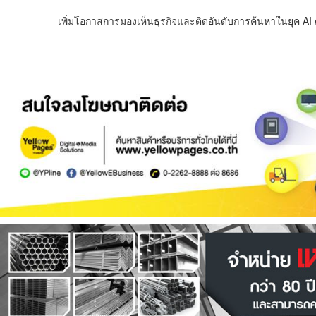
เพิ่มโอกาสการมองเห็นธุรกิจและติดอันดับการค้นหาในยุค AI ด้