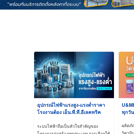
อุปกรณ์ไฟฟ้าแรงสูง-แรงต่ำราคา
U&ME ว
โรงงานต้อง เอ็น.พี.ที.อีเลคทริค
ทุกวัน
ซัพพลาย
ผลิตภ
ระบบไฟฟ้าถือเป็นหัวใจสำคัญของ
วิตามิ
โครงการก่อสร้างทุกประเภท การเลือกใช้