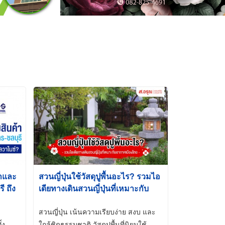
้าและ
สวนญี่ปุ่นใช้วัสดุปูพื้นอะไร? รวมไอ
 ถึง
เดียทางเดินสวนญี่ปุ่นที่เหมาะกับ
t-Dip
อากาศเมืองไทย
สวนญี่ปุ่น เน้นความเรียบง่าย สงบ และ
้ง
ใกล้ชิดธรรมชาติ วัสดุปูพื้นที่นิยมใช้