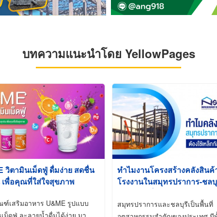
บทความแนะนำโดย YellowPages
ิตามินเม็ดฟู่ ดื่มง่าย สดชื่น
ทำไมงานโครงสร้างคลังสินค
 เพื่อคุณที่ใส่ใจสุขภาพ
โรงงานในสมุทรปราการ-ชลบุรี
นิยมใช้เหล็กชุบกัลวาไนซ์ (Ho
ัณฑ์เสริมอาหาร U&ME รูปแบบ
Galvanized)
สมุทรปราการและชลบุรีเป็นพื้นที่
นเม็ดฟู่ ละลายน้ำดื่มได้ง่าย มา
อุตสาหกรรมสำคัญของประเทศ มีทั