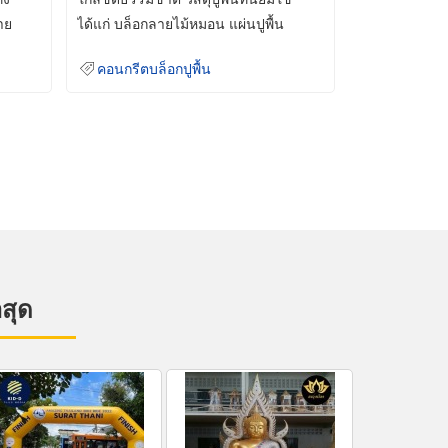
าย
ได้แก่ บล็อกลายไม้หมอน แผ่นปูพื้น
คอนกรีต
คอนกรีตบล็อกปูพื้น
าสุด