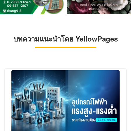
บทความแนะนำโดย YellowPages