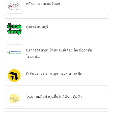
หลังคากระบะแครี่บอย
มุ้งลวดนนทบุรี
บริการจัดหาแม่บ้านและพี่เลี้ยงเด็ก มืออาชีพ
โดยแม่...
ตีเส้นจราจร ราคาถูก - บอส ทราฟฟิค
โรงงานผลิตบัวปูนปั้นใกล้ฉัน - คุ้มบัว