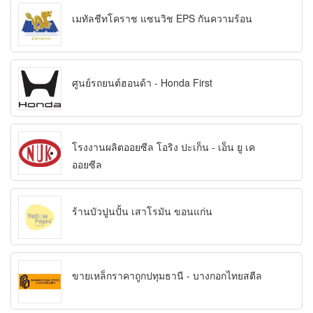
เมทัลชีทโคราช แซนวิช EPS กันความร้อน
ศูนย์รถยนต์ฮอนด้า - Honda First
โรงงานผลิตออยซีล โอริง ปะเก็น - เอ็น ยู เค
ออยซีล
ร้านบัวปูนปั้น เสาโรมัน ขอนแก่น
ขายเหล็กราคาถูกปทุมธานี - บางกอกไทยสตีล