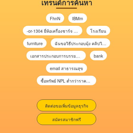
เทรนด์การค้นหา
FhnN
IBMm
-or-1304 ยี่ห้อเครื่องชาร์จ chargecore
โรงเรียน
furniture
ฉันขอวิธีประกอบมุ้ง คลิปวิดีโอ การประกอบมุ้ง
เอกสารประกอบการบรรยาย การประเมินความเสี่ยงเพื่อวางแผนการตรวจสอบ \
bank
email สาธารณสุข
ซื้อทรัพย์ NPL ต่ำกว่าราคาตลาด 30-70% แบบไม่ต้องไปประมูล”
ติดต่อขอเพิ่มข้อมูลธุรกิจ
สมัครสมาชิกฟรี