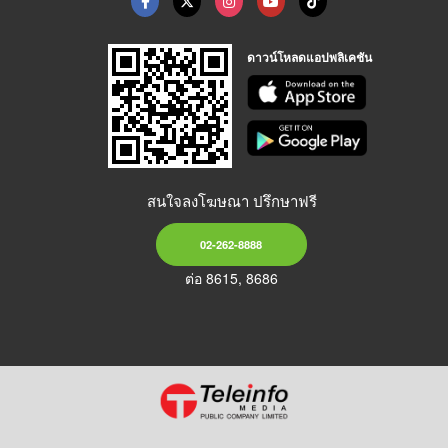
ดาวน์โหลดแอปพลิเคชัน
สนใจลงโฆษณา ปรึกษาฟรี
02-262-8888
ต่อ 8615, 8686