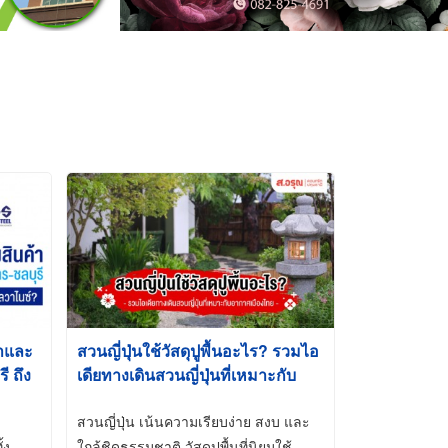
้าและ
สวนญี่ปุ่นใช้วัสดุปูพื้นอะไร? รวมไอ
 ถึง
เดียทางเดินสวนญี่ปุ่นที่เหมาะกับ
t-Dip
อากาศเมืองไทย
สวนญี่ปุ่น เน้นความเรียบง่าย สงบ และ
้ง
ใกล้ชิดธรรมชาติ วัสดุปูพื้นที่นิยมใช้