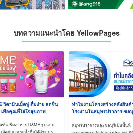
บทความแนะนำโดย YellowPages
ิตามินเม็ดฟู่ ดื่มง่าย สดชื่น
ทำไมงานโครงสร้างคลังสินค
 เพื่อคุณที่ใส่ใจสุขภาพ
โรงงานในสมุทรปราการ-ชลบุรี
นิยมใช้เหล็กชุบกัลวาไนซ์ (Ho
ัณฑ์เสริมอาหาร U&ME รูปแบบ
Galvanized)
สมุทรปราการและชลบุรีเป็นพื้นที่
นเม็ดฟู่ ละลายน้ำดื่มได้ง่าย มา
อุตสาหกรรมสำคัญของประเทศ มีทั