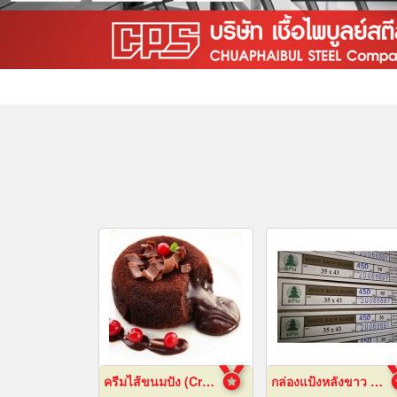
ครีมไส้ขนมปัง (Cream fillings for bread)
กล่องแป้งหลังขาว บางเลนเกรดA(BL-Aหลังขาว)