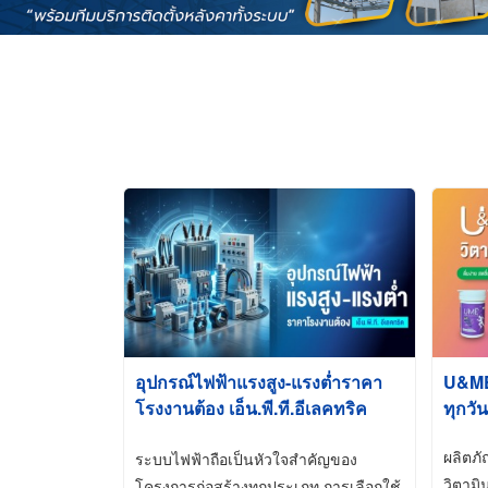
อุปกรณ์ไฟฟ้าแรงสูง-แรงต่ำราคา
U&ME ว
โรงงานต้อง เอ็น.พี.ที.อีเลคทริค
ทุกวัน
ซัพพลาย
ผลิตภ
ระบบไฟฟ้าถือเป็นหัวใจสำคัญของ
วิตามิ
โครงการก่อสร้างทุกประเภท การเลือกใช้