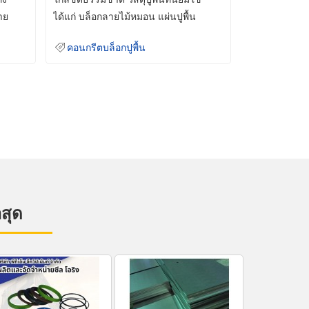
าย
ได้แก่ บล็อกลายไม้หมอน แผ่นปูพื้น
คอนกรีต
คอนกรีตบล็อกปูพื้น
าสุด