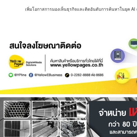
เพิ่มโอกาสการมองเห็นธุรกิจและติดอันดับการค้นหาในยุค AI ด้