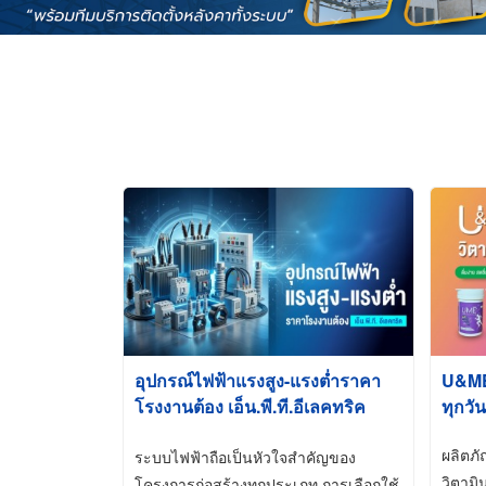
อุปกรณ์ไฟฟ้าแรงสูง-แรงต่ำราคา
U&ME ว
โรงงานต้อง เอ็น.พี.ที.อีเลคทริค
ทุกวัน
ซัพพลาย
ผลิตภ
ระบบไฟฟ้าถือเป็นหัวใจสำคัญของ
วิตามิ
โครงการก่อสร้างทุกประเภท การเลือกใช้