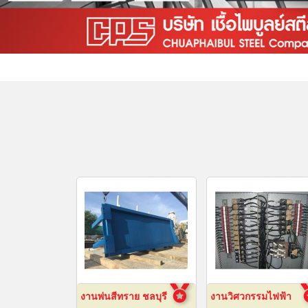
งานพ่นสีทราย ชลบุรี
งานวิศวกรรมไฟฟ้า