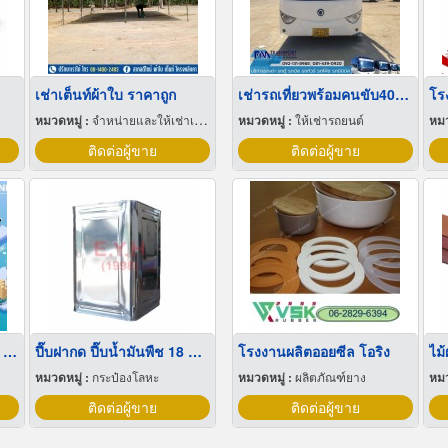
เช่าเต็นท์ผ้าใบ ราคาถูก
เช่ารถเที่ยวพร้อมคนขับ40ที่นั่ง 45ที่นั่ง บางบอน
หมวดหมู่ :
จำหน่ายและให้เช่าเต็นท์
หมวดหมู่ :
ให้เช่ารถยนต์
หมว
ติดต่อผู้ขาย
ติดต่อผู้ขาย
บริการออกแบบผังโรงงาน Lay out
ปี๊บฝากด ปี๊บน้ำมันพืช 18 ลิตร
โรงงานผลิตออยซีล โอริง
ไม
หมวดหมู่ :
กระป๋องโลหะ
หมวดหมู่ :
ผลิตภัณฑ์ยาง
หมว
ติดต่อผู้ขาย
ติดต่อผู้ขาย