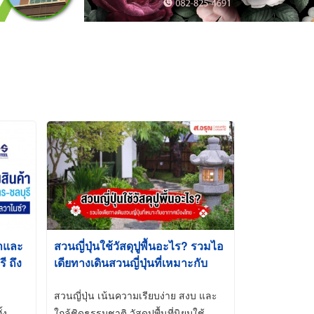
้าและ
สวนญี่ปุ่นใช้วัสดุปูพื้นอะไร? รวมไอ
 ถึง
เดียทางเดินสวนญี่ปุ่นที่เหมาะกับ
t-Dip
อากาศเมืองไทย
สวนญี่ปุ่น เน้นความเรียบง่าย สงบ และ
้ง
ใกล้ชิดธรรมชาติ วัสดุปูพื้นที่นิยมใช้