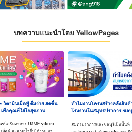
บทความแนะนำโดย YellowPages
ิตามินเม็ดฟู่ ดื่มง่าย สดชื่น
ทำไมงานโครงสร้างคลังสินค
 เพื่อคุณที่ใส่ใจสุขภาพ
โรงงานในสมุทรปราการ-ชลบุรี
นิยมใช้เหล็กชุบกัลวาไนซ์ (Ho
ัณฑ์เสริมอาหาร U&ME รูปแบบ
Galvanized)
สมุทรปราการและชลบุรีเป็นพื้นที่
นเม็ดฟู่ ละลายน้ำดื่มได้ง่าย มา
อุตสาหกรรมสำคัญของประเทศ มีทั