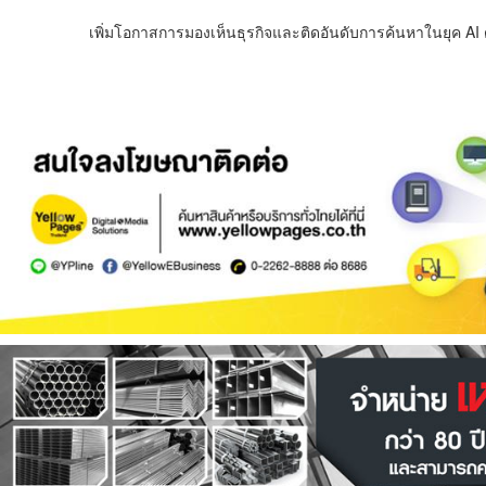
เพิ่มโอกาสการมองเห็นธุรกิจและติดอันดับการค้นหาในยุค AI ด้