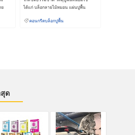
าย
ได้แก่ บล็อกลายไม้หมอน แผ่นปูพื้น
คอนกรีต
คอนกรีตบล็อกปูพื้น
าสุด