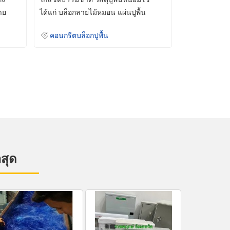
าย
ได้แก่ บล็อกลายไม้หมอน แผ่นปูพื้น
คอนกรีต
คอนกรีตบล็อกปูพื้น
าสุด