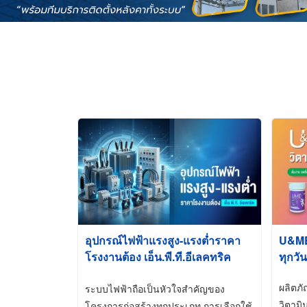
อุปกรณ์ไฟฟ้าแรงสูง-แรงต่ำราคา
U&ME ว
โรงงานต้อง เอ็น.พี.ที.อีเลคทริค
ทุกวัน
ซัพพลาย
ผลิตภ
ระบบไฟฟ้าถือเป็นหัวใจสำคัญของ
วิตามิ
โครงการก่อสร้างทุกประเภท การเลือกใช้