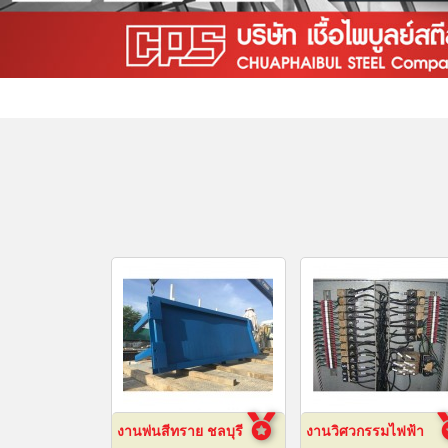
งานพ่นสีทราย ชลบุรี
งานวิศวกรรมไฟฟ้า