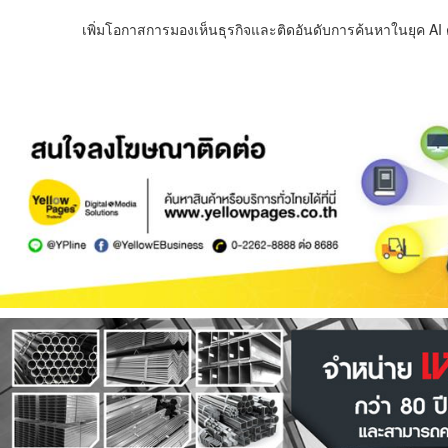
เพิ่มโอกาสการมองเห็นธุรกิจและติดอันดับการค้นหาในยุค AI ด้