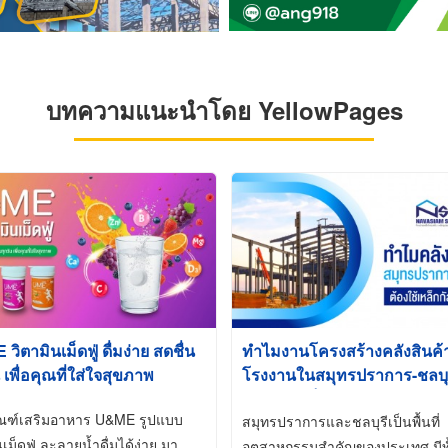
บทความแนะนำโดย YellowPages
ิตามินเม็ดฟู่ ดื่มง่าย สดชื่น
ทำไมงานโครงสร้างคลังสินค
 เพื่อคุณที่ใส่ใจสุขภาพ
โรงงานในสมุทรปราการ-ชลบุรี
นิยมใช้เหล็กชุบกัลวาไนซ์ (Ho
ัณฑ์เสริมอาหาร U&ME รูปแบบ
Galvanized)
สมุทรปราการและชลบุรีเป็นพื้นที่
นเม็ดฟู่ ละลายน้ำดื่มได้ง่าย มา
อุตสาหกรรมสำคัญของประเทศ มีทั