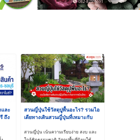
้าและ
สวนญี่ปุ่นใช้วัสดุปูพื้นอะไร? รวมไอ
 ถึง
เดียทางเดินสวนญี่ปุ่นที่เหมาะกับ
t-Dip
อากาศเมืองไทย
สวนญี่ปุ่น เน้นความเรียบง่าย สงบ และ
้ง
ใกล้ชิดธรรมชาติ วัสดุปูพื้นที่นิยมใช้