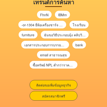
เทรนด์การค้นหา
FhnN
IBMm
-or-1304 ยี่ห้อเครื่องชาร์จ chargecore
โรงเรียน
furniture
ฉันขอวิธีประกอบมุ้ง คลิปวิดีโอ การประกอบมุ้ง
เอกสารประกอบการบรรยาย การประเมินความเสี่ยงเพื่อวางแผนการตรวจสอบ \
bank
email สาธารณสุข
ซื้อทรัพย์ NPL ต่ำกว่าราคาตลาด 30-70% แบบไม่ต้องไปประมูล”
ติดต่อขอเพิ่มข้อมูลธุรกิจ
สมัครสมาชิกฟรี