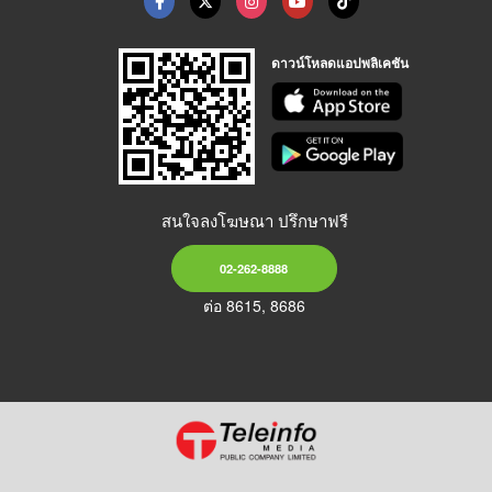
ดาวน์โหลดแอปพลิเคชัน
สนใจลงโฆษณา ปรึกษาฟรี
02-262-8888
ต่อ 8615, 8686