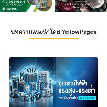
บทความแนะนำโดย YellowPages