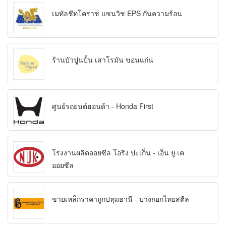
เมทัลชีทโคราช แซนวิช EPS กันความร้อน
ร้านบัวปูนปั้น เสาโรมัน ขอนแก่น
ศูนย์รถยนต์ฮอนด้า - Honda First
โรงงานผลิตออยซีล โอริง ปะเก็น - เอ็น ยู เค
ออยซีล
ขายเหล็กราคาถูกปทุมธานี - บางกอกไทยสตีล