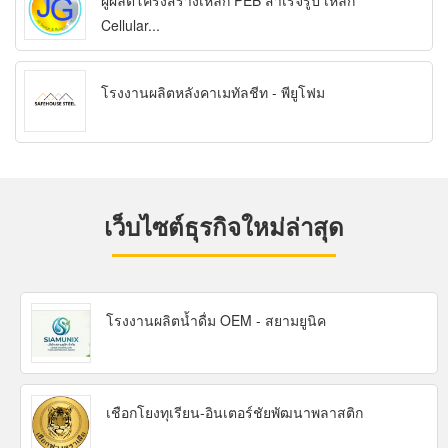
ผู้ผลิตโครงสร้างเหล็ก PEB สำเร็จรูป เหล็ก
Cellular...
โรงงานผลิตหลังคาเมทัลชีท - พียูโฟม
เว็บไซต์ธุรกิจใหม่ล่าสุด
โรงงานผลิตน้ำดื่ม OEM - สยามยูนิค
เชือกโยงทุเรียน-อินเตอร์ชัยพัฒนาพลาสติก