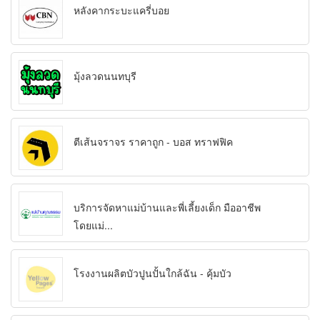
หลังคากระบะแครี่บอย
มุ้งลวดนนทบุรี
ตีเส้นจราจร ราคาถูก - บอส ทราฟฟิค
บริการจัดหาแม่บ้านและพี่เลี้ยงเด็ก มืออาชีพ
โดยแม่...
โรงงานผลิตบัวปูนปั้นใกล้ฉัน - คุ้มบัว