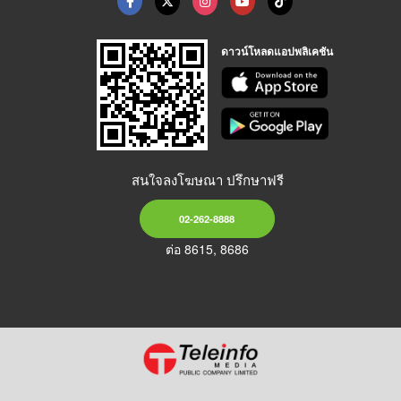
ดาวน์โหลดแอปพลิเคชัน
สนใจลงโฆษณา ปรึกษาฟรี
02-262-8888
ต่อ 8615, 8686