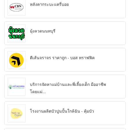
หลังคากระบะแครี่บอย
มุ้งลวดนนทบุรี
ตีเส้นจราจร ราคาถูก - บอส ทราฟฟิค
บริการจัดหาแม่บ้านและพี่เลี้ยงเด็ก มืออาชีพ
โดยแม่...
โรงงานผลิตบัวปูนปั้นใกล้ฉัน - คุ้มบัว