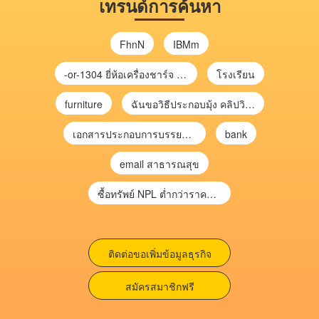
เทรนด์การค้นหา
FhnN
IBMm
-or-1304 ยี่ห้อเครื่องชาร์จ chargecore
โรงเรียน
furniture
ฉันขอวิธีประกอบมุ้ง คลิปวิดีโอ การประกอบมุ้ง
เอกสารประกอบการบรรยาย การประเมินความเสี่ยงเพื่อวางแผนการตรวจสอบ \
bank
email สาธารณสุข
ซื้อทรัพย์ NPL ต่ำกว่าราคาตลาด 30-70% แบบไม่ต้องไปประมูล”
ติดต่อขอเพิ่มข้อมูลธุรกิจ
สมัครสมาชิกฟรี