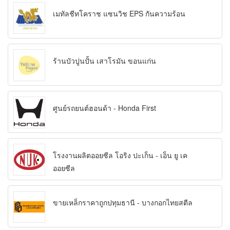
เมทัลชีทโคราช แซนวิช EPS กันความร้อน
ร้านบัวปูนปั้น เสาโรมัน ขอนแก่น
ศูนย์รถยนต์ฮอนด้า - Honda First
โรงงานผลิตออยซีล โอริง ปะเก็น - เอ็น ยู เค
ออยซีล
ขายเหล็กราคาถูกปทุมธานี - บางกอกไทยสตีล