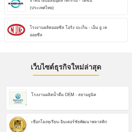
จำหน่ายปั๊มลมอุตสาหกรรม - ไคชัน
(ประเทศไทย)
โรงงานผลิตออยซีล โอริง ปะเก็น - เอ็น ยู เค
ออยซีล
เว็บไซต์ธุรกิจใหม่ล่าสุด
โรงงานผลิตน้ำดื่ม OEM - สยามยูนิค
เชือกโยงทุเรียน-อินเตอร์ชัยพัฒนาพลาสติก