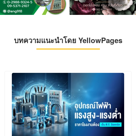
บทความแนะนำโดย YellowPages