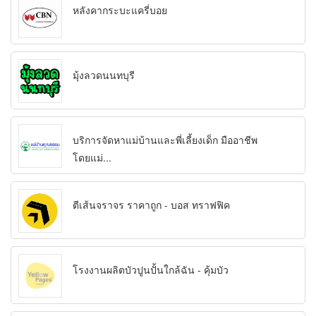
หลังคากระบะแครี่บอย
มุ้งลวดนนทบุรี
บริการจัดหาแม่บ้านและพี่เลี้ยงเด็ก มืออาชีพ
โดยแม่...
ตีเส้นจราจร ราคาถูก - บอส ทราฟฟิค
โรงงานผลิตบัวปูนปั้นใกล้ฉัน - คุ้มบัว