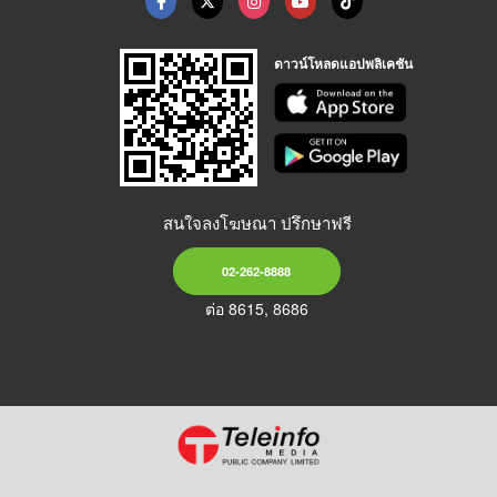
ดาวน์โหลดแอปพลิเคชัน
สนใจลงโฆษณา ปรึกษาฟรี
02-262-8888
ต่อ 8615, 8686