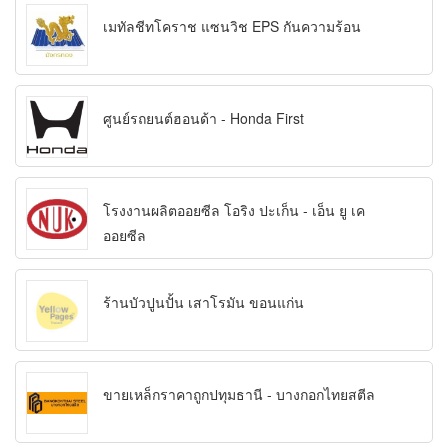
เมทัลชีทโคราช แซนวิช EPS กันความร้อน
ศูนย์รถยนต์ฮอนด้า - Honda First
โรงงานผลิตออยซีล โอริง ปะเก็น - เอ็น ยู เค
ออยซีล
ร้านบัวปูนปั้น เสาโรมัน ขอนแก่น
ขายเหล็กราคาถูกปทุมธานี - บางกอกไทยสตีล