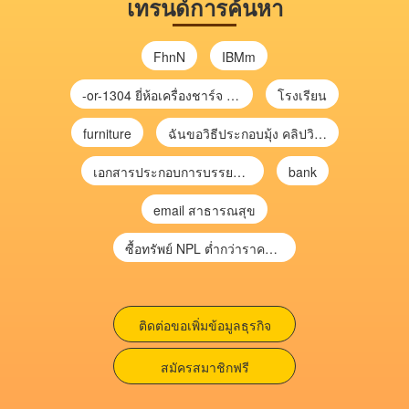
เทรนด์การค้นหา
FhnN
IBMm
-or-1304 ยี่ห้อเครื่องชาร์จ chargecore
โรงเรียน
furniture
ฉันขอวิธีประกอบมุ้ง คลิปวิดีโอ การประกอบมุ้ง
เอกสารประกอบการบรรยาย การประเมินความเสี่ยงเพื่อวางแผนการตรวจสอบ \
bank
email สาธารณสุข
ซื้อทรัพย์ NPL ต่ำกว่าราคาตลาด 30-70% แบบไม่ต้องไปประมูล”
ติดต่อขอเพิ่มข้อมูลธุรกิจ
สมัครสมาชิกฟรี