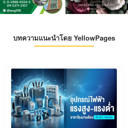
บทความแนะนำโดย YellowPages