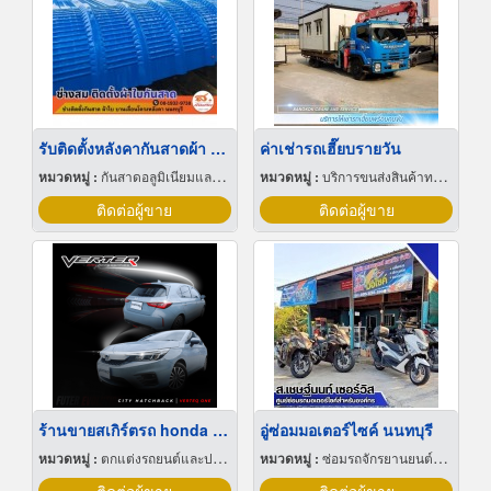
รับติดตั้งหลังคากันสาดผ้า ไทรน้อย
ค่าเช่ารถเฮี๊ยบรายวัน
หมวดหมู่ :
กันสาดอลูมิเนียมและผ้าใบ
หมวดหมู่ :
บริการขนส่งสินค้าทางบก
ติดต่อผู้ขาย
ติดต่อผู้ขาย
ร้านขายสเกิร์ตรถ honda ราคาถูก
อู่ซ่อมมอเตอร์ไซค์ นนทบุรี
หมวดหมู่ :
ตกแต่งรถยนต์และประดับยนต์
หมวดหมู่ :
ซ่อมรถจักรยานยนต์และรถสกูตเตอร์