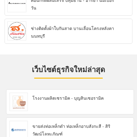
คอนกรีตผสมเสร็จ ปทุมธานี - อารียา นัมเบอร์
วัน
ช่างติดตั้งผ้าใบกันสาด บานเลื่อนโครงหลังคา
นนทบุรี
เว็บไซต์ธุรกิจใหม่ล่าสุด
โรงงานผลิตเซรามิค - บุญสินเซอรามิค
ขายส่งท่อเหล็กดำ ท่อเหล็กอาบสังกะสี - สิริ
วัฒน์โลหะภัณฑ์