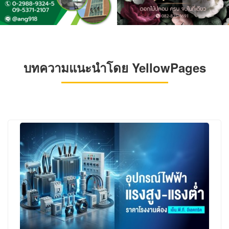
บทความแนะนำโดย YellowPages