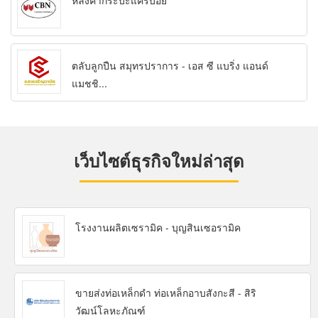
หลังคากระบะแครี่บอย
ตลับลูกปืน สมุทรปราการ - เอส ซี แบริ่ง แอนด์
แมชชิ...
เว็บไซต์ธุรกิจใหม่ล่าสุด
โรงงานผลิตเซรามิค - บุญสินเซอรามิค
ขายส่งท่อเหล็กดำ ท่อเหล็กอาบสังกะสี - สิริ
วัฒน์โลหะภัณฑ์