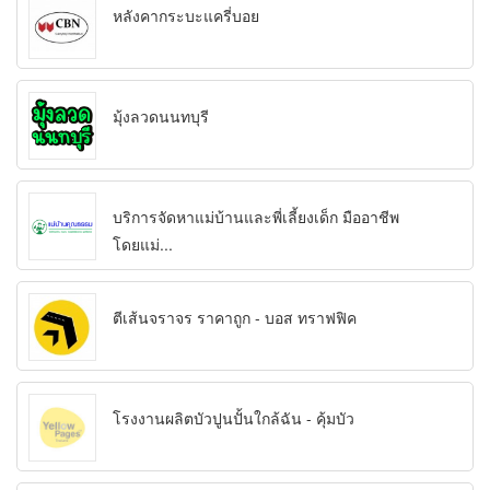
หลังคากระบะแครี่บอย
มุ้งลวดนนทบุรี
บริการจัดหาแม่บ้านและพี่เลี้ยงเด็ก มืออาชีพ
โดยแม่...
ตีเส้นจราจร ราคาถูก - บอส ทราฟฟิค
โรงงานผลิตบัวปูนปั้นใกล้ฉัน - คุ้มบัว