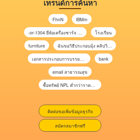
เทรนด์การค้นหา
FhnN
IBMm
-or-1304 ยี่ห้อเครื่องชาร์จ chargecore
โรงเรียน
furniture
ฉันขอวิธีประกอบมุ้ง คลิปวิดีโอ การประกอบมุ้ง
เอกสารประกอบการบรรยาย การประเมินความเสี่ยงเพื่อวางแผนการตรวจสอบ \
bank
email สาธารณสุข
ซื้อทรัพย์ NPL ต่ำกว่าราคาตลาด 30-70% แบบไม่ต้องไปประมูล”
ติดต่อขอเพิ่มข้อมูลธุรกิจ
สมัครสมาชิกฟรี