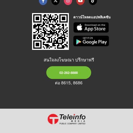
ดาวน์โหลดแอปพลิเคชัน
สนใจลงโฆษณา ปรึกษาฟรี
02-262-8888
ต่อ 8615, 8686