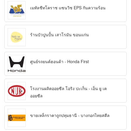
เมทัลชีทโคราช แซนวิช EPS กันความร้อน
ร้านบัวปูนปั้น เสาโรมัน ขอนแก่น
ศูนย์รถยนต์ฮอนด้า - Honda First
โรงงานผลิตออยซีล โอริง ปะเก็น - เอ็น ยู เค
ออยซีล
ขายเหล็กราคาถูกปทุมธานี - บางกอกไทยสตีล