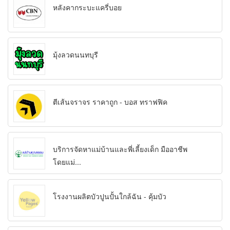
หลังคากระบะแครี่บอย
มุ้งลวดนนทบุรี
ตีเส้นจราจร ราคาถูก - บอส ทราฟฟิค
บริการจัดหาแม่บ้านและพี่เลี้ยงเด็ก มืออาชีพ
โดยแม่...
โรงงานผลิตบัวปูนปั้นใกล้ฉัน - คุ้มบัว