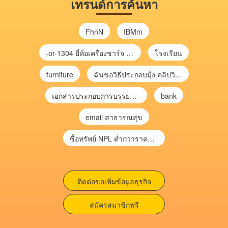
เทรนด์การค้นหา
FhnN
IBMm
-or-1304 ยี่ห้อเครื่องชาร์จ chargecore
โรงเรียน
furniture
ฉันขอวิธีประกอบมุ้ง คลิปวิดีโอ การประกอบมุ้ง
เอกสารประกอบการบรรยาย การประเมินความเสี่ยงเพื่อวางแผนการตรวจสอบ \
bank
email สาธารณสุข
ซื้อทรัพย์ NPL ต่ำกว่าราคาตลาด 30-70% แบบไม่ต้องไปประมูล”
ติดต่อขอเพิ่มข้อมูลธุรกิจ
สมัครสมาชิกฟรี