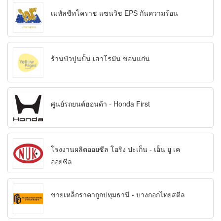
เมทัลชีทโคราช แซนวิช EPS กันความร้อน
ร้านบัวปูนปั้น เสาโรมัน ขอนแก่น
ศูนย์รถยนต์ฮอนด้า - Honda First
โรงงานผลิตออยซีล โอริง ปะเก็น - เอ็น ยู เค
ออยซีล
ขายเหล็กราคาถูกปทุมธานี - บางกอกไทยสตีล