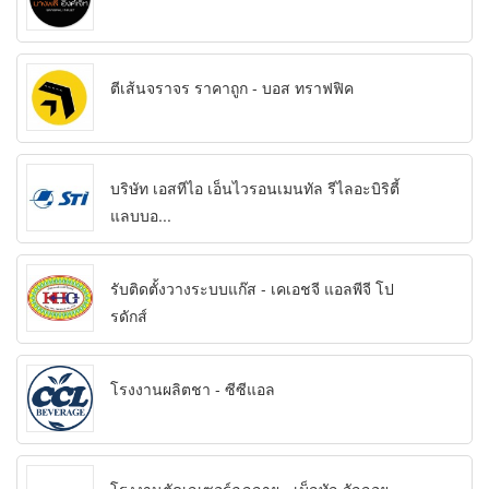
ตีเส้นจราจร ราคาถูก - บอส ทราฟฟิค
บริษัท เอสทีไอ เอ็นไวรอนเมนทัล รีไลอะบิริตี้
แลบบอ...
รับติดตั้งวางระบบแก๊ส - เคเอชจี แอลพีจี โป
รดักส์
โรงงานผลิตชา - ซีซีแอล