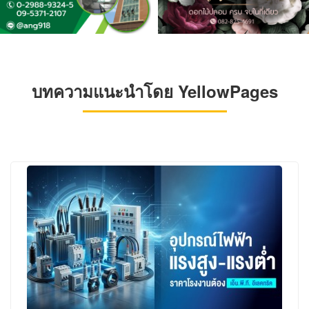
บทความแนะนำโดย YellowPages