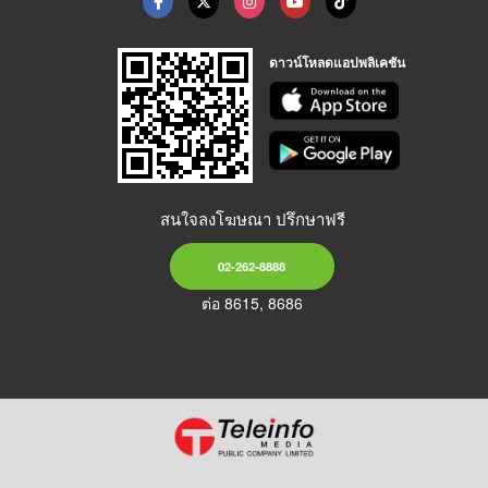
ดาวน์โหลดแอปพลิเคชัน
สนใจลงโฆษณา ปรึกษาฟรี
02-262-8888
ต่อ 8615, 8686