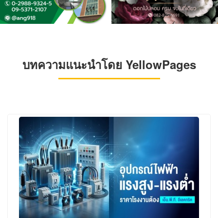
บทความแนะนำโดย YellowPages