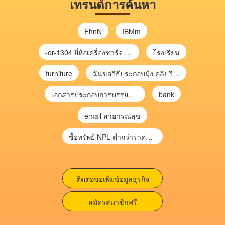
เทรนด์การค้นหา
FhnN
IBMm
-or-1304 ยี่ห้อเครื่องชาร์จ chargecore
โรงเรียน
furniture
ฉันขอวิธีประกอบมุ้ง คลิปวิดีโอ การประกอบมุ้ง
เอกสารประกอบการบรรยาย การประเมินความเสี่ยงเพื่อวางแผนการตรวจสอบ \
bank
email สาธารณสุข
ซื้อทรัพย์ NPL ต่ำกว่าราคาตลาด 30-70% แบบไม่ต้องไปประมูล”
ติดต่อขอเพิ่มข้อมูลธุรกิจ
สมัครสมาชิกฟรี