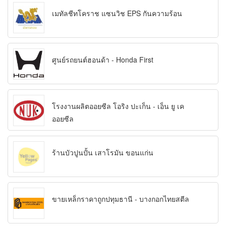
เมทัลชีทโคราช แซนวิช EPS กันความร้อน
ศูนย์รถยนต์ฮอนด้า - Honda First
โรงงานผลิตออยซีล โอริง ปะเก็น - เอ็น ยู เค
ออยซีล
ร้านบัวปูนปั้น เสาโรมัน ขอนแก่น
ขายเหล็กราคาถูกปทุมธานี - บางกอกไทยสตีล