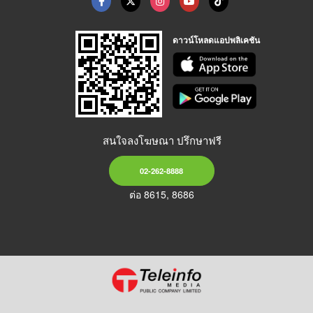
ดาวน์โหลดแอปพลิเคชัน
สนใจลงโฆษณา ปรึกษาฟรี
02-262-8888
ต่อ 8615, 8686