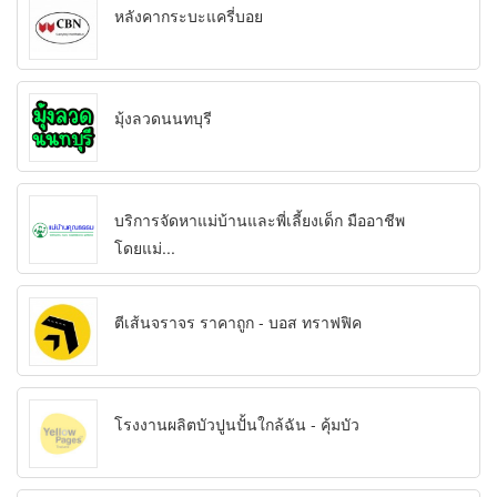
หลังคากระบะแครี่บอย
มุ้งลวดนนทบุรี
บริการจัดหาแม่บ้านและพี่เลี้ยงเด็ก มืออาชีพ
โดยแม่...
ตีเส้นจราจร ราคาถูก - บอส ทราฟฟิค
โรงงานผลิตบัวปูนปั้นใกล้ฉัน - คุ้มบัว