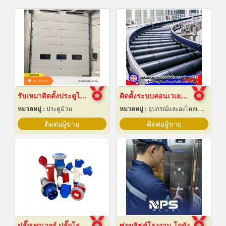
รับเหมาติดตั้งประตูไฮสปีดดอร์
ติดตั้งระบบคอนเวเยอร์ (conveyor)
หมวดหมู่ :
ประตูม้วน
หมวดหมู่ :
อุปกรณ์และอะไหล่เครื่องลำเลียงวัสดุ
ติดต่อผู้ขาย
ติดต่อผู้ขาย
ปลั๊กเพาเวอร์ ปลั๊กโรงงาน ปลั๊กอุตสาหกรรม พัทยา ชลบุรี
ซ่อมลิฟต์โรงงาน โกดัง