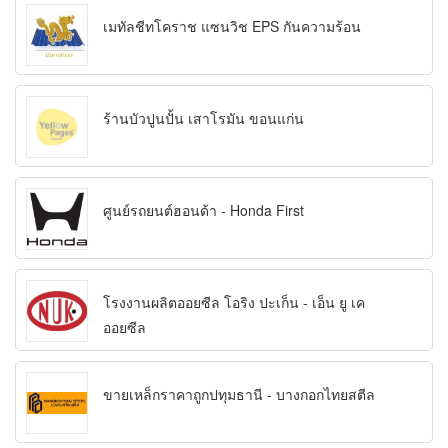
เมทัลชีทโคราช แซนวิช EPS กันความร้อน
ร้านบัวปูนปั้น เสาโรมัน ขอนแก่น
ศูนย์รถยนต์ฮอนด้า - Honda First
โรงงานผลิตออยซีล โอริง ปะเก็น - เอ็น ยู เค
ออยซีล
ขายเหล็กราคาถูกปทุมธานี - บางกอกไทยสตีล