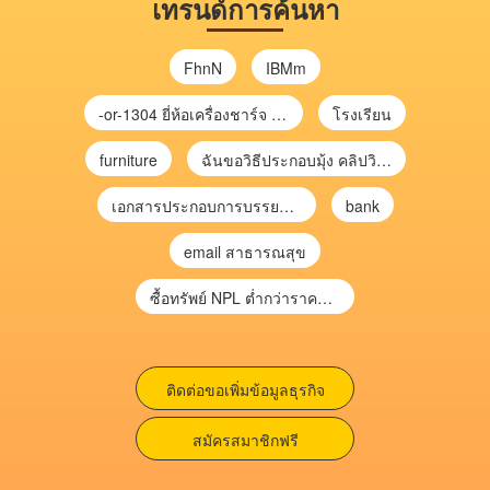
เทรนด์การค้นหา
FhnN
IBMm
-or-1304 ยี่ห้อเครื่องชาร์จ chargecore
โรงเรียน
furniture
ฉันขอวิธีประกอบมุ้ง คลิปวิดีโอ การประกอบมุ้ง
เอกสารประกอบการบรรยาย การประเมินความเสี่ยงเพื่อวางแผนการตรวจสอบ \
bank
email สาธารณสุข
ซื้อทรัพย์ NPL ต่ำกว่าราคาตลาด 30-70% แบบไม่ต้องไปประมูล”
ติดต่อขอเพิ่มข้อมูลธุรกิจ
สมัครสมาชิกฟรี