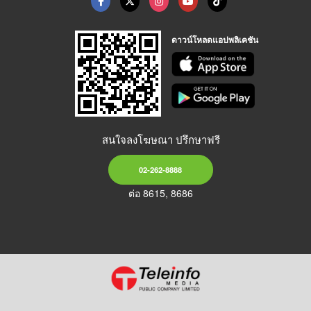
ดาวน์โหลดแอปพลิเคชัน
สนใจลงโฆษณา ปรึกษาฟรี
02-262-8888
ต่อ 8615, 8686