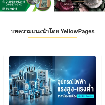
บทความแนะนำโดย YellowPages