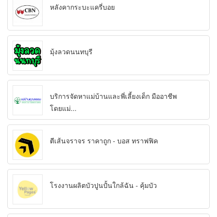
หลังคากระบะแครี่บอย
มุ้งลวดนนทบุรี
บริการจัดหาแม่บ้านและพี่เลี้ยงเด็ก มืออาชีพ
โดยแม่...
ตีเส้นจราจร ราคาถูก - บอส ทราฟฟิค
โรงงานผลิตบัวปูนปั้นใกล้ฉัน - คุ้มบัว