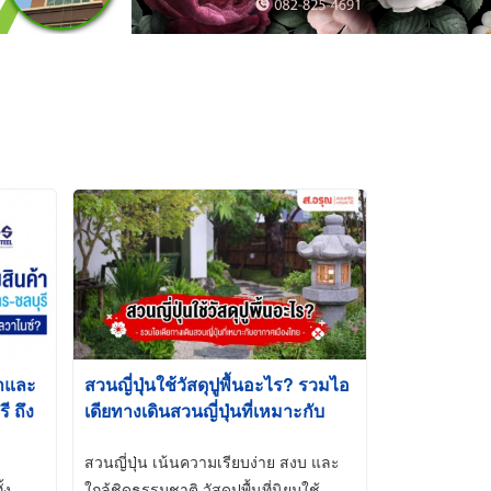
้าและ
สวนญี่ปุ่นใช้วัสดุปูพื้นอะไร? รวมไอ
 ถึง
เดียทางเดินสวนญี่ปุ่นที่เหมาะกับ
t-Dip
อากาศเมืองไทย
สวนญี่ปุ่น เน้นความเรียบง่าย สงบ และ
้ง
ใกล้ชิดธรรมชาติ วัสดุปูพื้นที่นิยมใช้