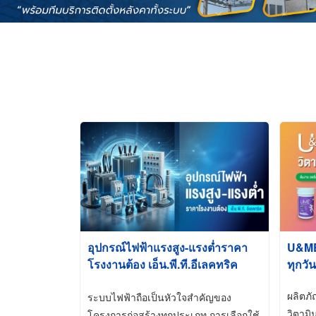
อุปกรณ์ไฟฟ้าแรงสูง-แรงต่ำราคา
U&ME ว
โรงงานต้อง เอ็น.พี.ที.อีเลคทริค
ทุกวัน
ซัพพลาย
ผลิตภ
ระบบไฟฟ้าถือเป็นหัวใจสำคัญของ
วิตามิ
โครงการก่อสร้างทุกประเภท การเลือกใช้