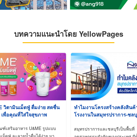
บทความแนะนำโดย YellowPages
ิตามินเม็ดฟู่ ดื่มง่าย สดชื่น
ทำไมงานโครงสร้างคลังสินค
 เพื่อคุณที่ใส่ใจสุขภาพ
โรงงานในสมุทรปราการ-ชลบุรี
นิยมใช้เหล็กชุบกัลวาไนซ์ (Ho
ัณฑ์เสริมอาหาร U&ME รูปแบบ
Galvanized)
สมุทรปราการและชลบุรีเป็นพื้นที่
นเม็ดฟู่ ละลายน้ำดื่มได้ง่าย มา
อุตสาหกรรมสำคัญของประเทศ มีทั