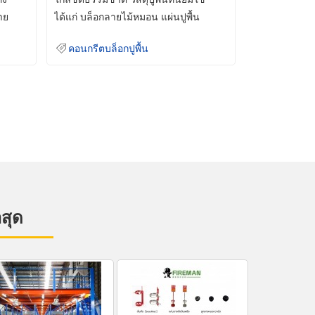
าย
ได้แก่ บล็อกลายไม้หมอน แผ่นปูพื้น
คอนกรีต
คอนกรีตบล็อกปูพื้น
าสุด