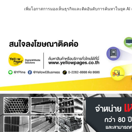
เพิ่มโอกาสการมองเห็นธุรกิจและติดอันดับการค้นหาในยุค AI ด้