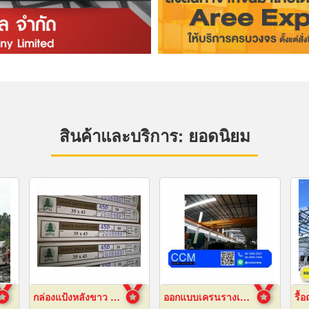
สินค้าและบริการ: ยอดนิยม
กล่องแป้งหลังขาว บางเลนเกรดA(BL-Aหลังขาว)
ออกแบบเครนรางเลื่อนไฟฟ้า