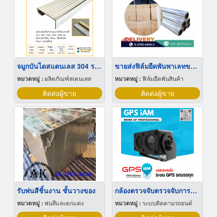
จมูกบันไดสแตนเลส 304 ราคาโรงงาน
ขายส่งฟิล์มยืดพันพาเลทขนาดพันด้วยมือ Hand wrap
หมวดหมู่ :
ผลิตภัณฑ์สเตนเลส
หมวดหมู่ :
ฟิล์มยืดพันสินค้า
ติดต่อผู้ขาย
ติดต่อผู้ขาย
รับพ่นสีชิ้นงาน ชั้นวางของ
กล้องตรวจจับตรวจจับการหลับใน
หมวดหมู่ :
พ่นสีและตกแต่ง
หมวดหมู่ :
ระบบติดตามรถยนต์