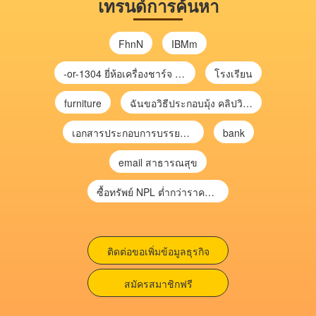
เทรนด์การค้นหา
FhnN
IBMm
-or-1304 ยี่ห้อเครื่องชาร์จ chargecore
โรงเรียน
furniture
ฉันขอวิธีประกอบมุ้ง คลิปวิดีโอ การประกอบมุ้ง
เอกสารประกอบการบรรยาย การประเมินความเสี่ยงเพื่อวางแผนการตรวจสอบ \
bank
email สาธารณสุข
ซื้อทรัพย์ NPL ต่ำกว่าราคาตลาด 30-70% แบบไม่ต้องไปประมูล”
ติดต่อขอเพิ่มข้อมูลธุรกิจ
สมัครสมาชิกฟรี