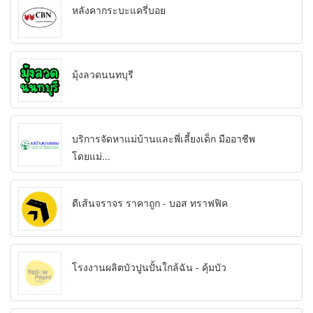
หลังคากระบะแครี่บอย
มุ้งลวดนนทบุรี
บริการจัดหาแม่บ้านและพี่เลี้ยงเด็ก มืออาชีพ
โดยแม่...
ตีเส้นจราจร ราคาถูก - บอส ทราฟฟิค
โรงงานผลิตบัวปูนปั้นใกล้ฉัน - คุ้มบัว