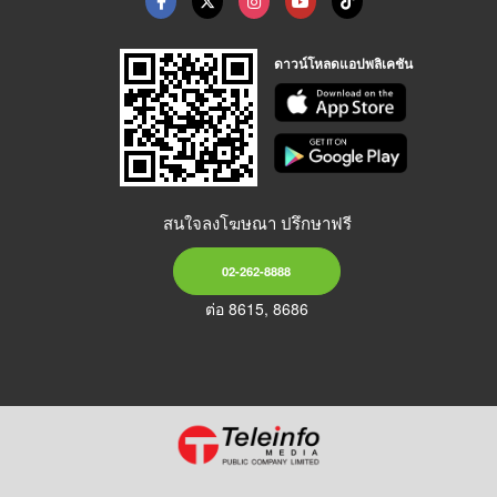
ดาวน์โหลดแอปพลิเคชัน
สนใจลงโฆษณา ปรึกษาฟรี
02-262-8888
ต่อ 8615, 8686