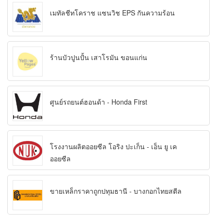
เมทัลชีทโคราช แซนวิช EPS กันความร้อน
ร้านบัวปูนปั้น เสาโรมัน ขอนแก่น
ศูนย์รถยนต์ฮอนด้า - Honda First
โรงงานผลิตออยซีล โอริง ปะเก็น - เอ็น ยู เค
ออยซีล
ขายเหล็กราคาถูกปทุมธานี - บางกอกไทยสตีล