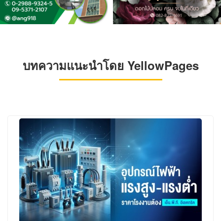
บทความแนะนำโดย YellowPages