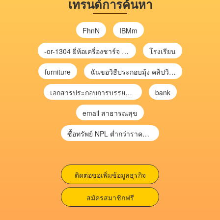
เทรนด์การค้นหา
FhnN
IBMm
-or-1304 ยี่ห้อเครื่องชาร์จ chargecore
โรงเรียน
furniture
ฉันขอวิธีประกอบมุ้ง คลิปวิดีโอ การประกอบมุ้ง
เอกสารประกอบการบรรยาย การประเมินความเสี่ยงเพื่อวางแผนการตรวจสอบ \
bank
email สาธารณสุข
ซื้อทรัพย์ NPL ต่ำกว่าราคาตลาด 30-70% แบบไม่ต้องไปประมูล”
ติดต่อขอเพิ่มข้อมูลธุรกิจ
สมัครสมาชิกฟรี