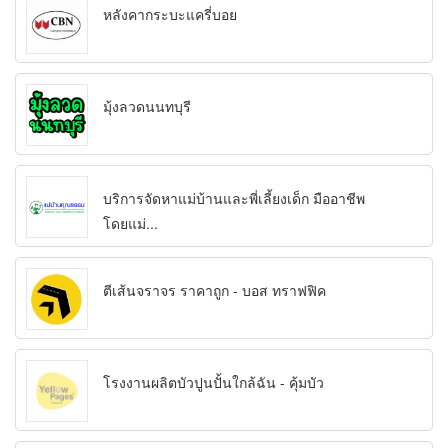
หลังคากระบะแครี่บอย
มุ้งลวดนนทบุรี
บริการจัดหาแม่บ้านและพี่เลี้ยงเด็ก มืออาชีพ
โดยแม่...
ตีเส้นจราจร ราคาถูก - บอส ทราฟฟิค
โรงงานผลิตบัวปูนปั้นใกล้ฉัน - คุ้มบัว