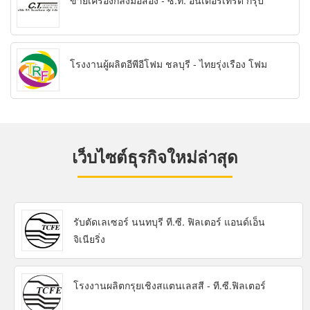
ขายเครื่องกลึงมือสอง - ซี.ที. อินเตอร์เทรด กรุ๊ป
โรงงานผู้ผลิตอีพีอีโฟม ชลบุรี - ไทยรุ่งเรือง โฟม
เว็บไซต์ธุรกิจใหม่ล่าสุด
รับตัดเลเซอร์ นนทบุรี ที.ซี. ฟิลเตอร์ แอนด์เอ็น
จิเนียริ่ง
โรงงานผลิตกรุยเชิงสแตนเลสสี - ที.ซี.ฟิลเตอร์