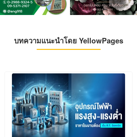
บทความแนะนำโดย YellowPages