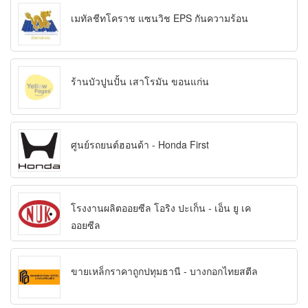
เมทัลชีทโคราช แซนวิช EPS กันความร้อน
ร้านบัวปูนปั้น เสาโรมัน ขอนแก่น
ศูนย์รถยนต์ฮอนด้า - Honda First
โรงงานผลิตออยซีล โอริง ปะเก็น - เอ็น ยู เค
ออยซีล
ขายเหล็กราคาถูกปทุมธานี - บางกอกไทยสตีล