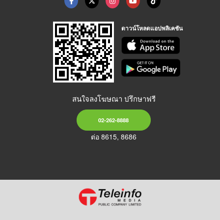
ดาวน์โหลดแอปพลิเคชัน
สนใจลงโฆษณา ปรึกษาฟรี
02-262-8888
ต่อ 8615, 8686