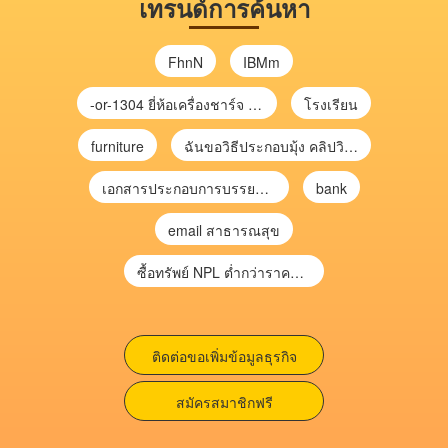
เทรนด์การค้นหา
FhnN
IBMm
-or-1304 ยี่ห้อเครื่องชาร์จ chargecore
โรงเรียน
furniture
ฉันขอวิธีประกอบมุ้ง คลิปวิดีโอ การประกอบมุ้ง
เอกสารประกอบการบรรยาย การประเมินความเสี่ยงเพื่อวางแผนการตรวจสอบ \
bank
email สาธารณสุข
ซื้อทรัพย์ NPL ต่ำกว่าราคาตลาด 30-70% แบบไม่ต้องไปประมูล”
ติดต่อขอเพิ่มข้อมูลธุรกิจ
สมัครสมาชิกฟรี