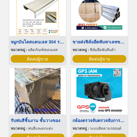
จมูกบันไดสแตนเลส 304 ราคาโรงงาน
ขายส่งฟิล์มยืดพันพาเลทขนาดพันด้วยมือ Hand wrap
หมวดหมู่ :
ผลิตภัณฑ์สเตนเลส
หมวดหมู่ :
ฟิล์มยืดพันสินค้า
ติดต่อผู้ขาย
ติดต่อผู้ขาย
รับพ่นสีชิ้นงาน ชั้นวางของ
กล้องตรวจจับตรวจจับการหลับใน
หมวดหมู่ :
พ่นสีและตกแต่ง
หมวดหมู่ :
ระบบติดตามรถยนต์