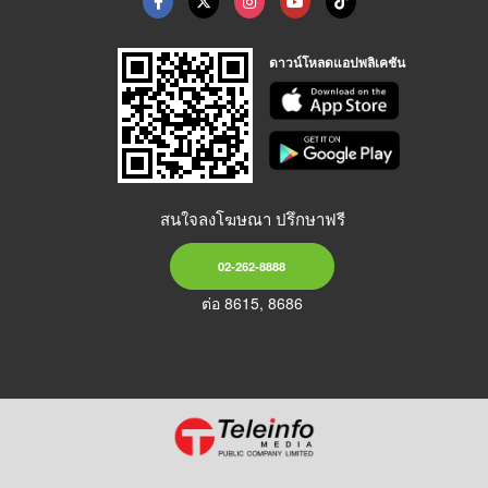
ดาวน์โหลดแอปพลิเคชัน
สนใจลงโฆษณา ปรึกษาฟรี
02-262-8888
ต่อ 8615, 8686