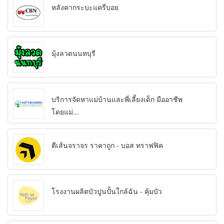
หลังคากระบะแครี่บอย
มุ้งลวดนนทบุรี
บริการจัดหาแม่บ้านและพี่เลี้ยงเด็ก มืออาชีพ
โดยแม่...
ตีเส้นจราจร ราคาถูก - บอส ทราฟฟิค
โรงงานผลิตบัวปูนปั้นใกล้ฉัน - คุ้มบัว