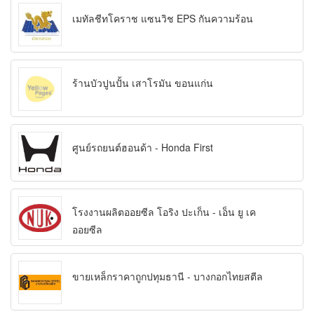
เมทัลชีทโคราช แซนวิช EPS กันความร้อน
ร้านบัวปูนปั้น เสาโรมัน ขอนแก่น
ศูนย์รถยนต์ฮอนด้า - Honda First
โรงงานผลิตออยซีล โอริง ปะเก็น - เอ็น ยู เค
ออยซีล
ขายเหล็กราคาถูกปทุมธานี - บางกอกไทยสตีล