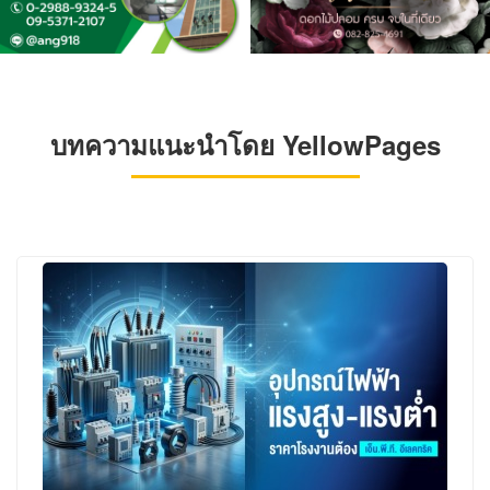
บทความแนะนำโดย YellowPages